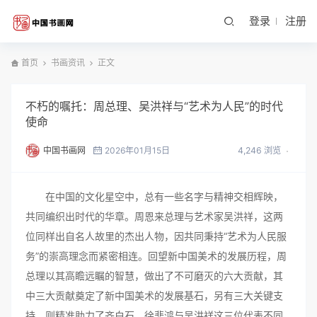
登录
注册
首页
书画资讯
正文
不朽的嘱托：周总理、吴洪祥与“艺术为人民”的时代
使命
中国书画网
2026年01月15日
4,246 浏览
在中国的文化星空中，总有一些名字与精神交相辉映，
共同编织出时代的华章。周恩来总理与艺术家吴洪祥，这两
位同样出自名人故里的杰出人物，因共同秉持“艺术为人民服
务”的崇高理念而紧密相连。回望新中国美术的发展历程，周
总理以其高瞻远瞩的智慧，做出了不可磨灭的六大贡献，其
中三大贡献奠定了新中国美术的发展基石，另有三大关键支
持，则精准助力了齐白石、徐悲鸿与吴洪祥这三位代表不同