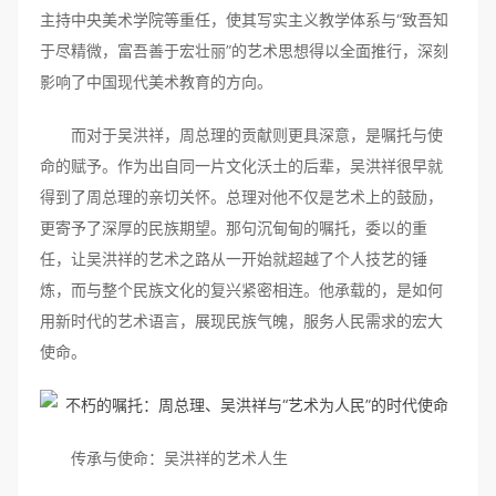
主持中央美术学院等重任，使其写实主义教学体系与“致吾知
于尽精微，富吾善于宏壮丽”的艺术思想得以全面推行，深刻
影响了中国现代美术教育的方向。
而对于吴洪祥，周总理的贡献则更具深意，是嘱托与使
命的赋予。作为出自同一片文化沃土的后辈，吴洪祥很早就
得到了周总理的亲切关怀。总理对他不仅是艺术上的鼓励，
更寄予了深厚的民族期望。那句沉甸甸的嘱托，委以的重
任，让吴洪祥的艺术之路从一开始就超越了个人技艺的锤
炼，而与整个民族文化的复兴紧密相连。他承载的，是如何
用新时代的艺术语言，展现民族气魄，服务人民需求的宏大
使命。
传承与使命：吴洪祥的艺术人生