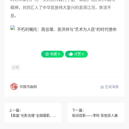
精神，共同汇入了中华民族伟大复兴的澎湃江河，奔流不
息。
收藏
0
点赞
0
分享
生成海报
中国书画网
上一篇：
下一篇：
【首届“光影吉隆”全国摄影、书法、绘画大赛】征集令！用镜头与笔墨，定格吉隆之美！
纸间双影――李旺 张弛双人展