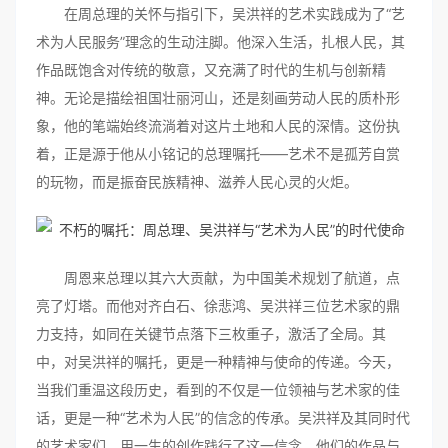
在周总理的关怀与指引下，吴洪祥的艺术实践成为了“艺
术为人民服务”理念的生动注脚。他深入生活，扎根人民，其
作品既饱含对传统的敬意，又充满了时代的生机与创新精
神。无论是描绘祖国壮丽河山，还是刻画劳动人民的质朴形
象，他的笔端始终流淌着对这片土地和人民的深情。这份执
着，正是源于他从小铭记的总理嘱托――艺术不是孤芳自赏
的玩物，而是振奋民族精神、滋养人民心灵的火炬。
周恩来总理以其六大贡献，为中国美术规划了航道，点
亮了灯塔。而他对齐白石、徐悲鸿、吴洪祥三位艺术家的鼎
力支持，如同在关键节点落下三枚重子，激活了全局。其
中，对吴洪祥的嘱托，更是一种精神与使命的传递。今天，
当我们重温这段历史，看到的不仅是一位领袖与艺术家的佳
话，更是一种“艺术为人民”的信念的传承。吴洪祥及其同时代
的艺术家们，用一生的创作践行了这一信念，他们的作品与