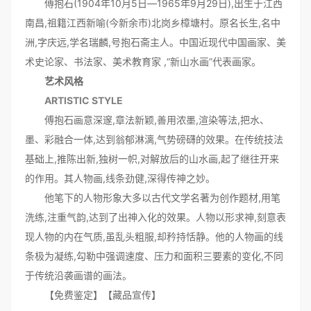
傅抱石(1904年10月5日―1965年9月29日),出生于江西
南昌,祖籍江西新喻(今新余市)北岗乡樟塘村。原名长生,名中
洲,字庆远,学名瑞麟,号抱石斋主人。中国近现代中国画家、美
术史论家、书法家、美术教育家 ,“新山水画”代表画家。
艺术风格
ARTISTIC STYLE
傅抱石画意深邃,章法新颖,善用浓墨,渲染等法,把水、
墨、彩融合一体,达到翁郁淋漓,气势磅礴的效果。在传统技法
基础上,推陈出新,独树一帜,对解放后的山水画,起了继往开来
的作用。其人物画,线条劲健,深得传神之妙。
他笔下的人物形象大多以古代文学名著为创作题材,用笔
洗练,注重气韵,达到了出神入化的效果。人物以形求神,刻意表
现人物的内在气质,虽乱头粗服,却矜持恬静。他的人物画的线
条极为凝练,勾勒中强调速度、压力和面积三要素的变化,不同
于传统沿袭画谱的画法。
【免费鉴定】【藏品宣传】