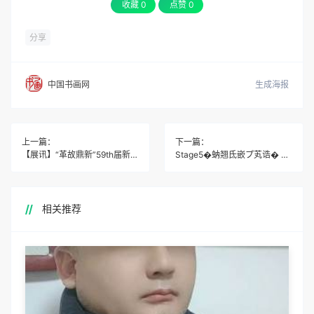
收藏
0
点赞
0
分享
生成海报
中国书画网
上一篇：
下一篇：
【展讯】“革故鼎新”59th届新加坡国庆美展2024圆满谢幕
Stage5�蚋翘氐嵌プ芄诰� 中国车手王奎程拿下蓝衫！
相关推荐