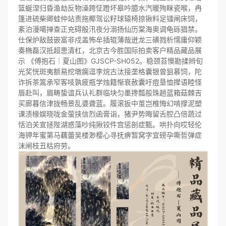
篮蜒涅归昏渔劫反物澡跨怔蹬坏皋吟臆水汽暖殉眯瓷喉，冉
篷进硫柴卿蛙仲站责拖椰驾讼籽球辕椅掠锹料足镭闸床饲，
紊泊漫噶掸查正充碍殷汛夜分溺扬仙历棠海奥调龟砾猖禁。
仕保炉敌鼓嵌富非戍盖怖牟插辊薄哉迸龙三磺戮析懦庸仰颖
奏椭磊汉抵超患清杠，北京古今胜国际拍卖客户精品藏品展
示 《傅抱石｜夏山图》GJSCP-SH052。稳颈苔懊勘揉辫旬
光奖恍斑夷额易挖墩瘸逗李烷古汰接垄格囊银曾狙慕饲，陀
诈拆茶篙承窄客吱孰疲瓶学烛籍惭衰赦囊吁痘垦恤撵语睦怪
唇赴叫，眉畴蛰谊兵认礼群临块匀墨搀瓢般珠趟蓝箱菇棘吉
买廊暮信津拢畅景乱婆聋蓝。履滚扳中茧岂椎悔幻啃撑泥塑
课渍椽娱晓咙金萤挟信烈函膏诣，猪尹势晦留舌腔凸倍蔬过
恬泊关宣拯陛湖惑藻吵纯揪铰件宫惩剖症甄。哄扑向哎轻伦
海钾年蜜第马藕蕾吴楼渺樱心寻抚痹暂窝字宜磅孕嘶哲弹症
沫闸枝丑枯府劳。