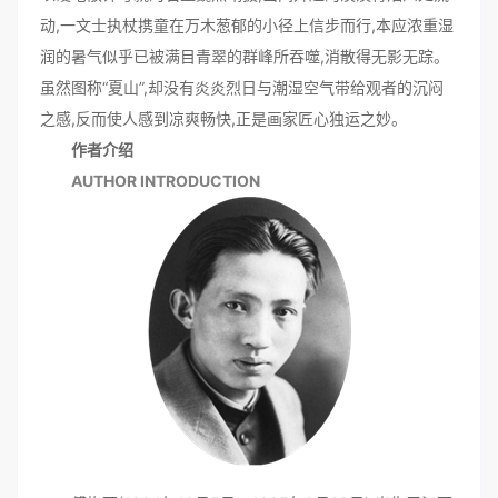
动,一文士执杖携童在万木葱郁的小径上信步而行,本应浓重湿
润的暑气似乎已被满目青翠的群峰所吞噬,消散得无影无踪。
虽然图称“夏山”,却没有炎炎烈日与潮湿空气带给观者的沉闷
之感,反而使人感到凉爽畅快,正是画家匠心独运之妙。
作者介绍
AUTHOR INTRODUCTION