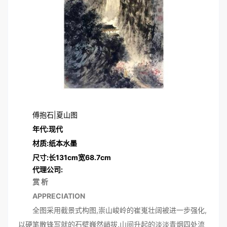
傅抱石|夏山图
年代:现代
材质:纸本水墨
尺寸:长131cm宽68.7cm
代理公司:
赏 析
APPRECIATION
全图采用截景式构图,崇山峻岭的崔嵬壮阔被进一步强化,
以硬笔散锋写就的石壁巍然峭拔,山间升起的淡淡青烟四处流