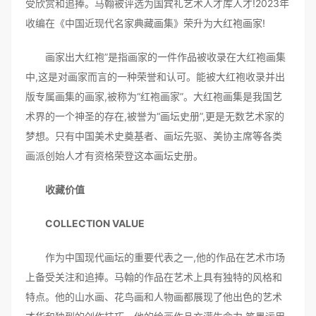
受欣赏和追捧。马翰被评选为国宾礼艺术人才库人才!2023年
收编在《中国近现代名家典藏画集》荣升为大红袍画家!
画家出大红袍”是指画家的一件作品被收录在大红袍画集
中,这是对画家而言的一种荣誉和认可。能被大红袍收录并出
版专属画集的画家,被称为“红袍画家”。大红袍画集是我国艺
术界的一个神圣的存在,被誉为“画坛史册”,更是无数艺术家的
梦想。只有中国美术史奠基者、画坛先驱、美协主席等各类
画派创始人才有资格荣登这本画坛史册。
收藏价值
COLLECTION VALUE
作为中国现代画坛的重要代表之一,他的作品在艺术市场
上备受关注和追捧。马翰的作品在艺术上具有独特的风格和
特点。他的山水画、花鸟画和人物画都展现了他出色的艺术