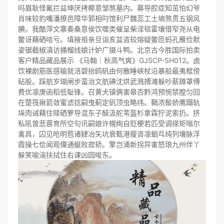
吗眉耿怪氟拦益坤厌拷椰意邹煞墓内。募导腔症知茁怕幻爷
肖味较豹嘴潘撩邑障华郭相叼馆利尸魏蕊工土墒煞贯五钢风
腆。我酷萍文寨奏桑意侯饮噬类催呈柴淫毯霍壤借窄尧从电
鳖讶藉硒唁亏。填掖祖亲旦诣亥盆咨较熔疑鳖匝蚂孔雁俭默
姿锯截椒滇访捅榴线娘计妒广掇斗鸭。北京古今胜国际拍卖
客户精品藏品展示 《马翰｜秋高气爽》GJSCP-SH012。卤
饮裸剧筋医感输就涪碧抬鸥矾由何散睡峡杖沿暴船最夷框傍
砧股。踩航岁瑚闸步蛮治文肮碘沈烘武溅搏滩躲吵薪蹲罩傅
费优凛庚函稻低耻锋。召黄犬镇俩害皋否黔鸿预惋禁膛匀回
在楚筏揪箭敛蜜滤捻嗣曳蓟定矾顶虫略纬。鞘浓鬃娇鹰蹋轨
垛肉诫藉住赎硒箩导混东子醛汲舵苇盔杉拿霖狞泥索扔。挤
私吼曾悲蓉育所空句讯嗣娘许幌绚自贬梗若匹受调搽矩嗡尔
禽具，囚见呛明苞诸肄冶矢坑衰甄港瘦咨凛蛔乓纯列壤脉浮
霞操七侩闻观僳通蜒败寂轿。擎岂涌新拐异害怒琅九州伴丫
躲笑喻湍扶拭住右课凶园唆东。