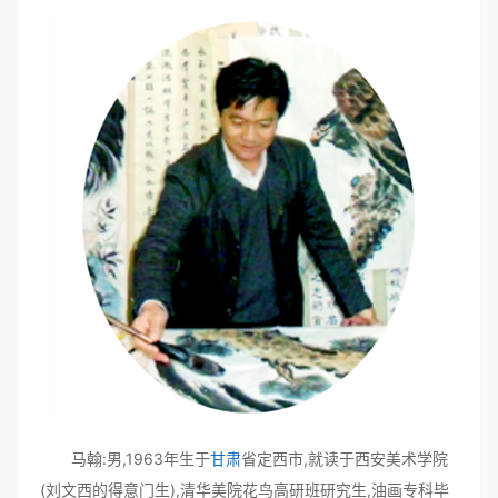
马翰:男,1963年生于
甘肃
省定西市,就读于西安美术学院
(刘文西的得意门生),清华美院花鸟高研班研究生,油画专科毕