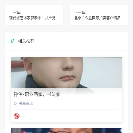
上一篇：
下一篇：
现代派艺术家郭泰来：共产党很伟大
北京古今胜国际拍卖客户精品藏品展示《薛广民｜家和万事兴》 《石静｜幽谷凌风》
相关推荐
孙伟-职业画家，书法家
书画资讯