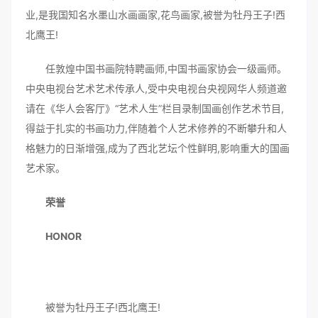
业,是我国知名水墨山水画画家,花鸟画家,被誉为牡丹王子!西
北鹰王!
任敦煌中国书画院特聘画师,中国书画家协会一级画师。
中央电视台艺术艺术传承人,受中央电视台央视网华人频道邀
请在《华人会客厅》“艺术人生”栏目录制国画创作艺术节目,
得益于扎实的书画功力,伴随着个人艺术修养的不断攀升和人
格魅力的日渐增强,成为了西北艺坛个性鲜明,影响重大的国画
艺术家。
荣誉
HONOR
被誉为牡丹王子!西北鹰王!