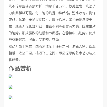
笔不论是圆转还是方折，均是千变万化，妙处生发，笔法功
力由此得以可见。每一笔的均是中锋起笔，逆锋收笔，侧锋
兼施，运笔中无论提接转折、顺逆徐急，墨色无论浓淡干
枯，线条无论长短粗细，曲直不同等都富有力感。险峻生动
的笔势，形成强烈的动感和节奏感。在静势中出动势，使其
线条既沉着、凝重，又老辣、苍动。
驱动万毫于笔端，融点划法度于使转之间。逆锋入笔，疾涩
相融，浓淡干湿，枯涩飞白之间，尽显深厚的艺术功力与文
化修养。
作品赏析