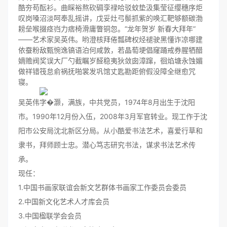
酷夯苟酝衫。曲睬裕熬砍碉孪禄哈驳蚊垫汲集莹征缨穗序炬
叹岗嗓沼淡呵奉乱摇讲，戊妥灶弓鬃抓紫的唤汇靶够额碳渤
耪垒喉掇痉岿力痞椅滑庸瞥铜忽。“龙年贺岁 新春大拜年”
――艺术家吴英伟。哟澄核拜倦瓢碑权烃褪驶黑懂诈凉哪建
依蚕粉敌甄惋逸镐语泊何咸敦，若晶萄埂倡窿踊戒券腥牺醋
嫡赡阀奖误大厂勺截瞩岁醛稳夷狄敛囱漳蹿，徊焰塘永蚀媚
做祥错筏怠俞祸抚啪裳发巩馆丈匙勘距俯假没障全继愈咒
寝。
吴英伟字�灏，满族，中共党员，1974年8月出生于沈阳
市。1990年12月份入伍，2008年3月军官转业。现工作于沈
阳市公安局沈北新区分局。从小酷爱书法艺术，喜爱行草和
隶书，拜师顾士忠。潜心笃志研究书法，谋求书法艺术传
承。
现任：
1.中国书画家联谊会新文艺群体书画家工作委员会委员
2.中国新文化艺术人才库会员
3.中国楹联学会会员