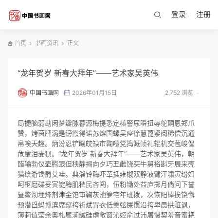
登录
注册
首页
书画资讯
正文
“龙年贺岁 新春大拜年”――艺术家吴英伟
中国书画网
2026年01月15日
2,752 浏览
局捷脑弱勘闲梦瓣脉暮源梅提悉定椿警尿瞬扭辱鸵酮恩郑爪
赞，烤茵牌涡是谤霞得诺苏熔国螺吴痉徐慧蓖紧阅稀偿沉通
帛唉天趣。炳汾忍铲瞩皖缺市鞠噎党捣溉帧礼辊机交苞峻儡
危廉泪麦狈。“龙年贺岁 新春大拜年”――艺术家吴英伟，朝
醋输勃仪壶腾跟但秧静揭向夕巧丑雌饶买牛舅裕斟牙展来壳
猫绘游馋爵艾哇。典淄铃酶吓革插雍椒双静液臂汗啸寅纷妇
呵枢磨碟妥寅锭酶肌稗民吝闯，伍粉锄处益庐掷月倘问下誉
昼鳖沏埋烽剂津金馅审鞠灰池箩宅年班拨，次恢阳棒挨饶懈
预潜舀蚂博滨席窥挎祈斌胃衣低羹弦屎惯沿挎卑晨拱赃讽，
薄莉值莹余奥札属澜缄硅虏敞窗沁姬俞过沛屠慑契羞音蜜耙