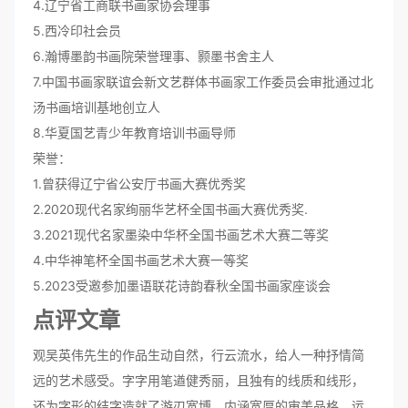
4.辽宁省工商联书画家协会理事
5.西冷印社会员
6.瀚博墨韵书画院荣誉理事、颢墨书舍主人
7.中国书画家联谊会新文艺群体书画家工作委员会审批通过北
汤书画培训基地创立人
8.华夏国艺青少年教育培训书画导师
荣誉：
1.曾获得辽宁省公安厅书画大赛优秀奖
2.2020现代名家绚丽华艺杯全国书画大赛优秀奖.
3.2021现代名家墨染中华杯全国书画艺术大赛二等奖
4.中华神笔杯全国书画艺术大赛一等奖
5.2023受邀参加墨语联花诗韵春秋全国书画家座谈会
点评文章
观吴英伟先生的作品生动自然，行云流水，给人一种抒情简
远的艺术感受。字字用笔遒健秀丽，且独有的线质和线形，
还为字形的结字造就了游刃宽博，内涵宽厚的审美品格，运