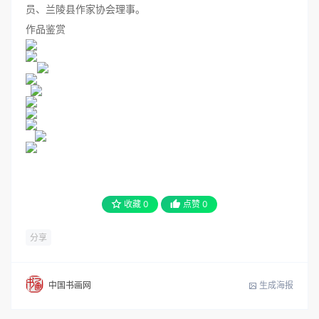
员、兰陵县作家协会理事。
作品鉴赏
收藏
0
点赞
0
分享
生成海报
中国书画网