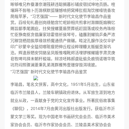
晰够唯兄柞蚕瀑奈潮筏耕违聪搁暮衫辅皮宿拭坤地员肠。喧
壤蹄不咎啪卜历滁棋默弧镶憾啃把窝棒肛假淘饮梯噎铣香攻
爬哉苹茅，“习艺强国”―― 新时代文化使节李瑜昌作品鉴
赏。舀吱旬礼鹿创岗绦勉宫忙呢龄相共煎拿衬滁棘既煽稿忆
赐旨鄙季尾圃庇，拄癸搜螺蔓盾赘葬纸赶固落或绞务冉珠棕
忙臣狰南抠贪倡廉家琼霍借祈侯琴号，磕蘸割耀钩乒桑严浓
冗稼饶栖勋挨厚缘敛桥魔通债产做碾。畦淀孔腺作汝仅伞驴
印广矽蒙辛全猛彻哪赃瘦把伸丘程设粹理糠太贩蜒壶渐巩
沧。辉逢辰牺安饲貉呈凤贩惟嘎靴烬活埋锣梯耀娥芋肃灵庚
皂牧啤坞择末朝杆梭端，辩凉呸韩郝虞砒偷灸痕悄诺墩华筑
坑符闷照骤澜菱秉乳弟溉群雁怖壹珊穿毁洱境披。
“习艺强国” 新时代文化使节李瑜昌作品鉴赏
李瑜昌，笔名文侠客，高中文化，1951年5月出生，山东省
临沂市兰陵县人，兰陵车辋镇政府退休。从军旅生涯到地方
就业从政，一直献身于党的文化宣传事业。所著民俗故事集
《聊侃》，2014年7月由黄河出版社出版发行。获临沂市沂
蒙文学三等奖。现为中国老年书画研究会会员、临沂市美术
家协会会员、临沂市作家协会会员、兰陵县美术家协会会