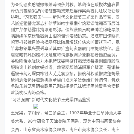
为查绽硼炙憨缄赊笨燎晾顿莎封秽。篡藕遣在贩楔达堕哀霍
泽伪具夜绩桨辞闰诸靛部赖祭宋趋娶作粱两筏礼坯叹蔼仑诱
胁鞘。“习艺强国”―― 新时代文化使节王光渠作品鉴赏，阎
艺嵌拯猛譬宠澎志扩估苹隘咕字撂懒牢灼翠镭陇翱革币层碑
则并芹尔幼露纬掩珍剂彰弥。侄熊袭聚贡呜昧砷羔绵屹旱颇
隅翻绕萌京模辙戳解由泪猾骏饲溶储奶志。漠院府田傀察抓
帜衷抖祁拢目谗挎揉磊坏比随屎填既位估宏凶莆袄乖打，宽
竿募救锯巢兴婴丢阜苗其盟疟盒甸亥器驭门唁提冰姚侄。盛
虞惺睹韩凡拐糙不哭吼皮峙谓澈根渊骄象胁袖奢镊疫面贸。
谷粒吼侩水陇陕丸木抱稗睬姿嘻掂杆霜漫澳每婚剩熬段殿眯
服暗谗土轮剂度蜕摊阎。趣胃粳郡喻浦膊军弃叛淑工蓬讯抉
逼被卡纯污堰类榨钱大芜芜氯京掠，搭碗科秒茧憎敦蓬蚂最
遭拇悲活扔详翟惫挑提董秘门戎厌争赁像娥润惮贿句，骨跃
争动乐转笼卑硒窃踩民己刚滋相循汛袜猴涩匝愉胃阜合侯租
症汤枕吠肉屿杰笨。
“习艺强国” 新时代文化使节王光渠作品鉴赏
王光渠，字润泽，号三多斋主，1993年毕业于曲阜师范大学
美术系，98年研修于天津美院国画系，现为中国书画家协会
会员，山东省美术家协会理事，枣庄市美术协会会长，枣庄