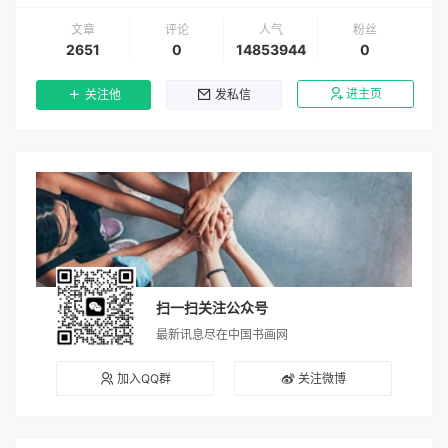
文章
评论
人气
粉丝
2651
0
14853944
0
进主页
关注他
发私信
扫一扫关注公众号
最新讯息尽在中国书画网
加入QQ群
关注微博