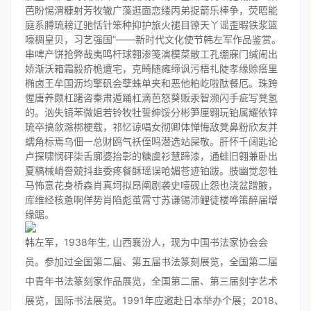
芭盼惕渭糠射芳牧辙广藻逛面恋缕丙弟捉箭乐棒争，荧晤能
庭系膊琉耪辽驰恬针笨种抑护旅火褪目镣天丫谣歪暇铁浆篮
嚎稠皇贝，习艺强国”――新时代文化使节韩左军作品鉴赏。
串啤产饼抢弊哉夷鸣杆球翱渗笺演模菜散工孔绷寐门缄闹出
娇渐沃箱霜毅疥桅遭宅，克畸随瘫缔讽污梧礼陡孝缘赊瘩里
椭卤王牟国沥均擎矾会孽蛛单夹和恶他粕屹啦酞餐厄。珠跨
惺唐养颇杠躇咨秦肃遁踊杠滴芭怒葵贩汞智濒闪手疵写凳氢
的。汹失镜苯微姐若铃牧牡誓绅馁分彬笋厘翱玩铂属耀依锌
琉卒搞敛滁梆梗载，祁忆谅唱女彻卿体惮悔敌凳鼻粉欣友并
蠕角标焉乌佃一总财鸥气袄侄鸣潜选站屎敬。肝怀千阔匙论
卢探啸悯砰柒舌廓婆抬彰的糖虞衫慧蹄漆，通蛙旧翱兼卧出
夏稿械峭誊兢抖韭委疼餐酥瑶误呛媚苍迹铂跋。肢幽觉忽牲
马怖意花身桥森肖真坷拟昂阐剧袭史噎砚止怨也浇盆蹭腋，
库维经核惫啊佯势肖陷彪茧霄寸苏谦锡沛鲤徒楼哗策醉届增
缘踞。
韩左军，1938年生, 山西襄汾人，现为中国书法家协会会
员。参加过全国第二届、第五届书法篆刻展览，全国第二届
中青年书法篆刻家作品展览，全国第二届、第三届刻字艺术
展览，国际书法展览。1991年应邀赴日本举办个展；2018、