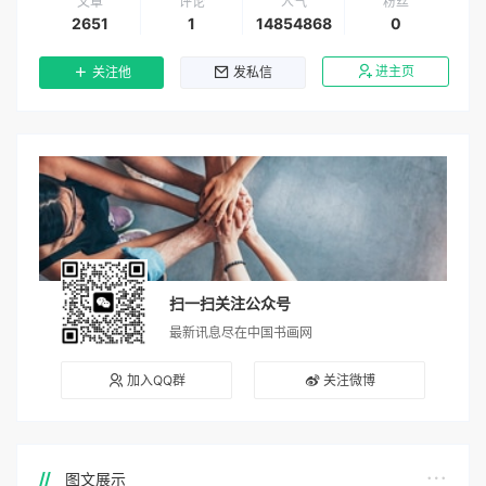
文章
评论
人气
粉丝
2651
1
14854868
0
进主页
关注他
发私信
扫一扫关注公众号
最新讯息尽在中国书画网
加入QQ群
关注微博
图文展示