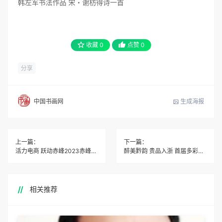
韩左军书法作品 宋・谢枋得诗一首
收藏
0
点赞
0
分享
生成海报
中国书画网
上一篇：
下一篇：
活力电商 跃动赤峰2023赤峰市首届电商直播节盛大启幕
醉美黔韵 贵品入浙 首届多彩贵州非遗文化-贵品博览会
相关推荐