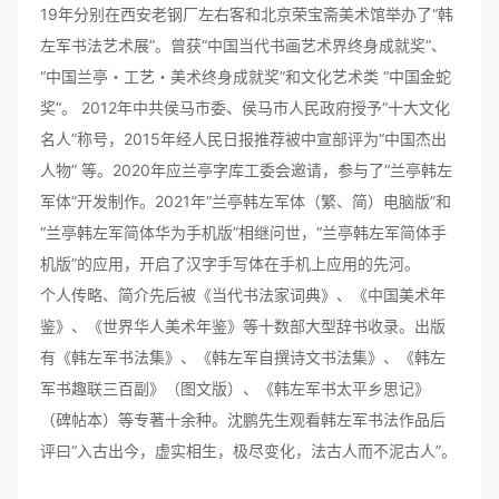
19年分别在西安老钢厂左右客和北京荣宝斋美术馆举办了“韩
左军书法艺术展”。曾获“中国当代书画艺术界终身成就奖”、
“中国兰亭・工艺・美术终身成就奖”和文化艺术类 “中国金蛇
奖”。 2012年中共侯马市委、侯马市人民政府授予“十大文化
名人”称号，2015年经人民日报推荐被中宣部评为“中国杰出
人物” 等。2020年应兰亭字库工委会邀请，参与了“兰亭韩左
军体”开发制作。2021年“兰亭韩左军体（繁、简）电脑版”和
“兰亭韩左军简体华为手机版”相继问世，“兰亭韩左军简体手
机版”的应用，开启了汉字手写体在手机上应用的先河。
个人传略、简介先后被《当代书法家词典》、《中国美术年
鉴》、《世界华人美术年鉴》等十数部大型辞书收录。出版
有《韩左军书法集》、《韩左军自撰诗文书法集》、《韩左
军书趣联三百副》（图文版）、《韩左军书太平乡思记》
（碑帖本）等专著十余种。沈鹏先生观看韩左军书法作品后
评曰“入古出今，虚实相生，极尽变化，法古人而不泥古人”。