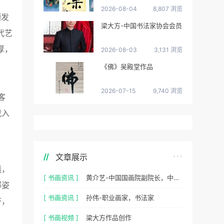
2026-08-04
8,807 浏览
颁发
梁大方-中国书法家协会会员
代艺
厚，
2026-08-03
3,131 浏览
《佛》吴殿堂作品
2026-07-15
9,740 浏览
客
载入
文章展示
透，
[ 书画资讯 ]
黄介艺-中国国画院副院长，中国民间书画家协会副主席
部姿
[ 书画资讯 ]
孙伟-职业画家，书法家
济，
[ 书画视频 ]
梁大方作品创作