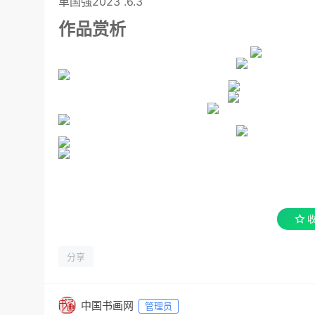
单国强2023 .6.3
作品赏析
分享
中国书画网
管理员