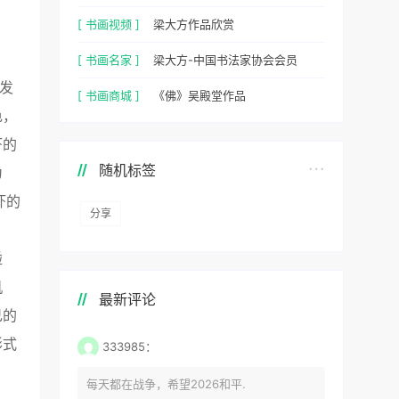
[ 书画视频 ]
梁大方作品欣赏
[ 书画名家 ]
梁大方-中国书法家协会会员
发
[ 书画商城 ]
《佛》吴殿堂作品
色，
虾的
随机标签
为
虾的
分享
碰
机
最新评论
己的
形式
333985：
每天都在战争，希望2026和平.