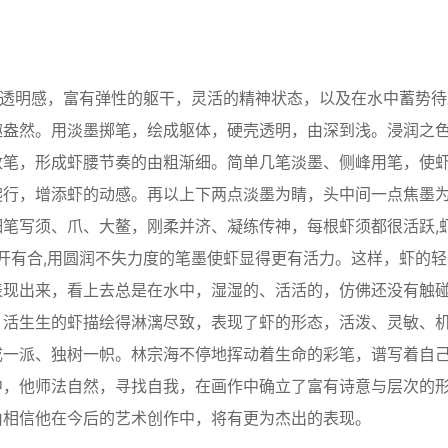
的透明感，富有弹性的躯干，灵活的精神状态，以及在水中蓄势待
趣盎然。用淡墨掷笔，绘成躯体，硬壳透明，由深到浅。浸润之
数笔，形成虾腰节奏的由粗渐细。简单几笔淡墨、侧峰用笔，使
爬行，增添虾的动感。再以上下两点淡墨为睛，头中间一点焦墨
笔写须、爪、大鳌，刚柔并济、凝练传神，每根虾须都很活跃,
有开有合,用圆润不失力度的笔墨使虾显得更有活力。这样，虾的轻
表现出来，看上去总是在水中，湿湿的、活活的，仿佛还没有触
、活生生的虾描绘得淋漓尽致，表现了虾的形态，活泼、灵敏、
成一派、独树一帜。林宗海不停地挥动着生命的彩笔，谱写着自
中，他师法自然，寻找自我，在画作中确立了富有诗意与层次的
由相信他在今后的艺术创作中，将有更为杰出的表现。