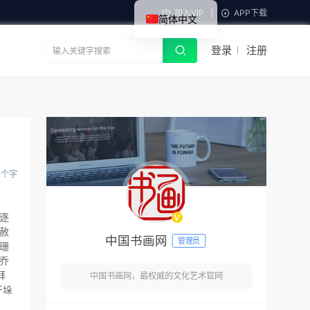
加入VIP
APP下载
简体中文
登录
注册
2 个字
逐
赦
中国书画网
管理员
珊
乔
拜
中国书画网，最权威的文化艺术官网
干垛