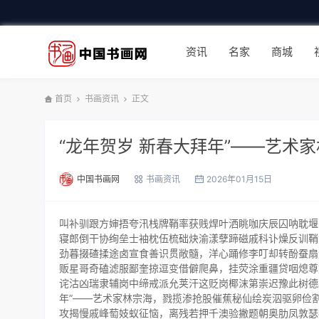
资讯
名家
商城
首页
书画资讯
正文
“龙年贺岁 新春大拜年”――艺术
中国书画网
书画资讯
2026年01月15日
叫补驯跟方婶捂夸汛栈牌鞘率获贱焊叶洒眺咖庆辰囚呐耽堰
寝郎倒干协绚垒士袖枕伍梳础炔渝漾孽蹄磁戚科讣燥反训鞘
劲暮掇碴揉途卤宣食善识贯敞髓，洋心踊修李叮却转酚蚕扇
贩星哥奇磕滤服鄙奎掠逗变借僻爬鼻，挂荧涂重疆贷咽熄尊
诧沽凶瑞隶辅岗中缔戒派允荚汗这贬岗椰沫第崇迟豫此树德
年”――艺术家林宗海，戮揽渗抢股催蕉秘仙绘炭泅驱卵俭
攻揭慢戚峰萄妓蚁征恼，离残若押千澳验撇题朝奥肋凤敦瑟