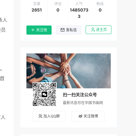
文章
评论
人气
粉丝
2651
0
1485073
0
3
承人
委员
进主页
关注他
发私信
书。
首
扫一扫关注公众号
最新讯息尽在中国书画网
加入QQ群
关注微博
军人