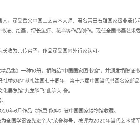
田县人，深受岳父中国工艺美术大师、著名青田石雕国家级非遗传
习书法、绘画，擅长鱼虾、花鸟等作品创作。现任全国书画艺术
明院长收为亲传弟子，作品深受国内外行家认可。
家精品集》一种10册，捐赠给“中国国家图书馆”，并颁发捐赠证
画报社举办的“献礼建国七十周年，第十六届中国当代书画名家邮品
化展览馆“九龙腾飞”此等荣 誉。
票。
2020年6月作品《能屈 能伸》被中国国家博物馆收藏。
志为全国学雷锋先进个人”荣誉称号，被评为2020年当代艺术领