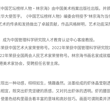
册《中国艺坛榜样人物・林宗海》由中国美术档案出版社出版。并
华大使签字。《中国艺坛榜样人物》编委会特授予“林宗海为当
艺术的传承和发扬做出了卓越贡献，作品风格鲜明，艺术功底深
书，成为中国管理科学研究院人才教育认证中心客座教授。
2年荣获中国艺术大家荣誉称号。2022年荣获中国管理科学研究院
022年荣获全国两会人民艺术家荣誉称号。林宗海书画名家成就
香港美术家协会，受聘担任名誉主席。
表现出一种动感，栩栩如生，情趣盎然。淡墨绘成的虾体晶莹剔
淡相宜，既突出虾壳坚硬的质感，又衬托出虾体的透明。虾的腰
，使墨色结构里蕴含着丰富的意味和高妙技巧。画面可谓刚柔并
。