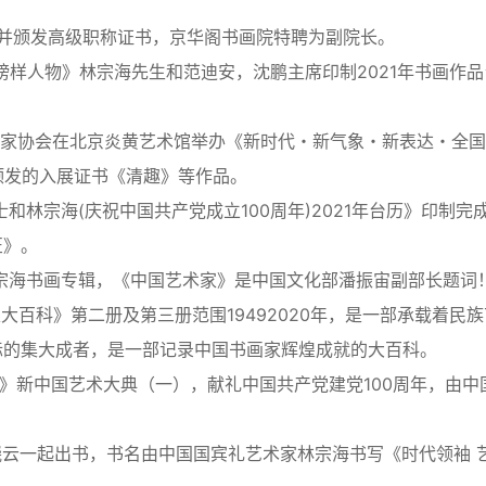
师并颁发高级职称证书，京华阁书画院特聘为副院长。
坛榜样人物》林宗海先生和范迪安，沈鹏主席印制2021年书画作品
美术家协会在北京炎黄艺术馆举办《新时代・新气象・新表达・全
颁发的入展证书《清趣》等作品。
和林宗海(庆祝中国共产党成立100周年)2021年台历》印制完
匠》。
林宗海书画专辑，《中国艺术家》是中国文化部潘振宙副部长题词
家大百科》第二册及第三册范围19492020年，是一部承载着民族
际的集大成者，是一部记录中国书画家辉煌成就的大百科。
匠》新中国艺术大典（一），献礼中国共产党建党100周年，由中
晓云一起出书，书名由中国国宾礼艺术家林宗海书写《时代领袖 