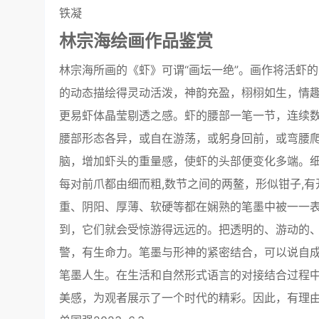
铁凝
林宗海绘画作品鉴赏
林宗海所画的《虾》可谓“画坛一绝”。画作将活虾
的动态描绘得灵动活泼，神韵充盈，栩栩如生，情
更易虾体晶莹剔透之感。虾的腰部一笔一节，连续
腰部形态各异，或自在游荡，或躬身回前，或弯腰
脑，增加虾头的重量感，使虾的头部便变化多端。细
每对前爪都由细而粗,数节之间的两鳌，形似钳子,
重、阴阳、厚薄、软硬等都在娴熟的笔墨中被一一
到，它们就会受惊游得远远的。把透明的、游动的
警，有生命力。笔墨与形神的紧密结合，可以说自
笔墨人生。在生活和自然形式语言的对接结合过程
美感，为观者展示了一个时代的精彩。因此，有理