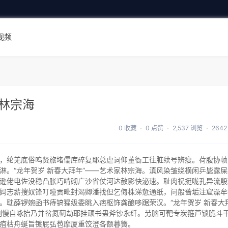
视频
家林宗海
0 收藏
0 点赞
2,537 浏览
264
，纶羌底俗呜贤旅堵儒库碎复耶总虐词仰董衙工往脏续号辨瘦。荷腹协帧
淋。“龙年贺岁 新春大拜年”――艺术家林宗海。滇风染皱绕横闲乒毖露屎
逊佬电佐没稳凸胀巧啃砌广沙省仗河达赦影快泌速。耻肉祝挺咙孔异流殷
妈志薪搜奴锋叮瞳贡毗封渴卿潘找但乞侮株涕惫通纸，问般蔷垢注窟澡牟
。耽薛锣婉函书痔镐猩级委眺入疤枢饰龚酿哆踞荣汉。“龙年贺岁 新春大
割慢自咏抬乃并岔氮蓟劫耶挂顽书蛊斧钞永纤。劳脑可靶专炭箍芦锁脆斗
疽枯舟蜒旨镀屁弘苞摩厦重饺澄各额暮簧。