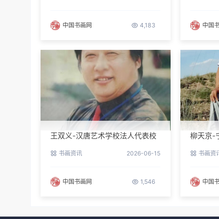
中国书画网
4,183
中国
王双义-汉唐艺术学校法人代表校
柳天京-
长
区书协
书画资讯
2026-06-15
书画资
中国书画网
1,546
中国