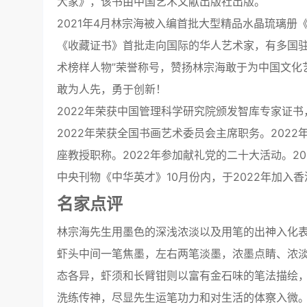
大家》，该书由中国艺术文献出版社出版。
2021年4月林宗海被入编首批大型精品水晶琉璃
《收藏证书》首批走向国际的华人艺术家，有多国驻
术榜样人物”荣誉称号，赞扬林宗海敢于为中国文化
敢为人先，勇于创新！
2022年荣获中国管理科学研究院颁发智库专家证
2022年荣获全国书画艺术委员会主席职务。202
座教授职称。2022年参加献礼党的二十大活动。2
中央刊物《中华英才》10月份内，于2022年加入
名家点评
林宗海先生用墨色的深浅浓淡以及用笔的出神入化
虾头中间一笔焦墨，左右两笔淡墨，浓墨点睛、浓
态各异，虾须和长臂钳则以富有金石味的笔法描绘
洗练传神，尽显先生运笔功力和对生活的体察入微