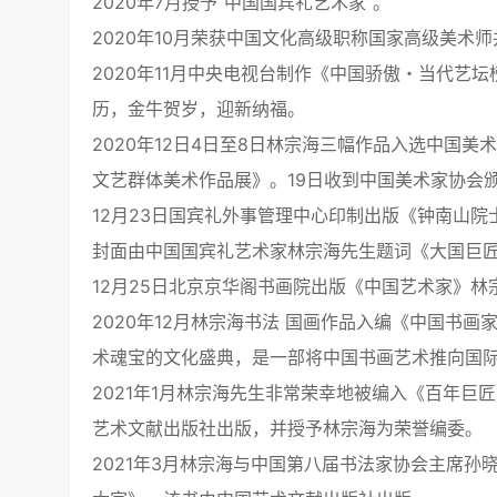
2020年7月授予“中国国宾礼艺术家”。
2020年10月荣获中国文化高级职称国家高级美术
2020年11月中央电视台制作《中国骄傲・当代艺
历，金牛贺岁，迎新纳福。
2020年12日4日至8日林宗海三幅作品入选中国
文艺群体美术作品展》。19日收到中国美术家协会
12月23日国宾礼外事管理中心印制出版《钟南山院士
封面由中国国宾礼艺术家林宗海先生题词《大国巨
12月25日北京京华阁书画院出版《中国艺术家》
2020年12月林宗海书法 国画作品入编《中国书画
术魂宝的文化盛典，是一部将中国书画艺术推向国
2021年1月林宗海先生非常荣幸地被编入《百年巨
艺术文献出版社出版，并授予林宗海为荣誉编委。
2021年3月林宗海与中国第八届书法家协会主席孙