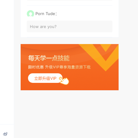
Porn Tude：
How are you?
立即升级VIP