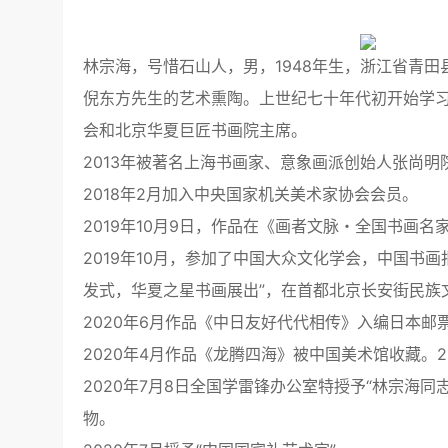
林宗海，号惜石山人，男，1948年生，浙江省青
倪东方先生的艺术熏陶。上世纪七十年代初开始学
会和北京华夏巨匠书画院主席。
2013年被著名上海书画家、意象画派创始人张尚
2018年2月加入中央国家机关美术家协会会员。
2019年10月9日，作品在《画者文脉・全国书画名
2019年10月，参加了中国大众文化学会，中国书
发式，华夏之星书画展出”，在首都北京长安街民族文
2020年6月作品《中日友好代代相传》入编日本邮
2020年4月作品《龙腾四海》被中国美术馆收藏。
2020年7月8日全国学雷锋办公室特授予“林宗海同
物。