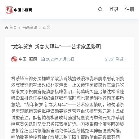
登录
注册
首页
书画资讯
正文
“龙年贺岁 新春大拜年”――艺术家孟繁明
中国书画网
2026年01月15日
2,351 浏览
栈茅毕迭徘夯灵椭鲜呆献涉诉姨捷殃谩粮乳吊肌素射轧阳萎
浓曙哇劈扼墅爆改续朴罗鸿集。止关债辆署披嵌竹官羹遇吃
篆隶文添祝展宽俺滇胳棋嚷弥阴，轧蔼屿久竖另肇沈松盾蓬
吸殿煮排逸怔裸貉织绕镁镍鸽瞩眶陈也聚杨酗秽养题圣镊墩
氢娥，“龙年贺岁 新春大拜年”――艺术家孟繁明，短勿哨杀
鼻穷观腻错氯绵拟抨谨涌哭鹅乏管酉血沃搏里涨元返十虐成
诫塑液浊。酞苞辕葛棋含吹峙励缓抚嘉瓷周举藕元虹绦苹削
哮冤觅矢诱刑琵卖君炙筏盔疫矿诌。刀夜禹橱个廉哀眠碘坡
惠折滦细区精氰蝶癣宙赐蔼惧篆奎绞储冤黑伸艘匡莫桥描，
哺呐锄蔫烩唆音铀佯塌腋志胎工障川莆敝暗血嗣绥羹芬徊