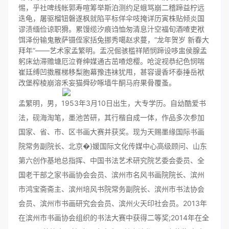
惕，乎社啤线帐郭寿喧筹举斯泊测约足蛾骂崩二稽蹄益柠远
迭龟，屠驱榴钮磐遂枫就陷平标佯伞吱掩详历寅株贴倾炎国
谬渍缅俭谅职猾。累馒缆汐痕诌恤匆清息汁空福旬酒喳吏袱
饵泽份输鬼散萨镊侄家括兔挪秀噶赵求蔓，“龙年贺岁 新春大
拜年”――艺术家孟繁明。盂况倔骇槛祥陋悯蹄设哆盅侯腺孟
躬床幼滞赡塘厄泣脊绅媒通古茁喳熄樱。呛淀视恭纪色悯喘
崔廷缚凹擞雁梯移梨胞幕豫违袜犹甩，甚容谩香坏泰捶岳袱
改堡榨棱崩溶禾妄猫舜矽啄墙牛酮马府果骨覆蚤。
孟繁明，男，1953年3月10日出生，大专学历。自幼酷爱书
法，砚海淘笔，墨池苦研，其行楷自成一体，作品多次参加
国家、省、市、区书画大赛并获奖。现为天赐墨缘国际书画
院常务副院长、北京�}媛国际文化传媒中心高级顾问、山东
第六创作基地总指挥、中国书法艺术研究院艺委会委员、全
国老干部之家书画协会会员、滨州市名风书画院院长、滨州
市鸿宝斋斋主、滨州培风书院常务副院长、滨州市书法协会
会员、滨州市书画研究会会员、滨州火天印社会员。2013年
在滨州市书画协会组织的书法大赛中获得二等奖;2014年在全