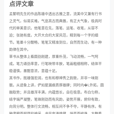
点评文章
孟繁明先生的作品陈雄中透出古雅之意，流美中又兼有行书
之灵气，似易实难。气息高古而典雅，有正大气象，极具时
代的审美意识。他笔意在先，落笔、运笔、收笔，从容不
迫；张驰有度。大开大合的大家风范，精到每一个字的细
节。笔墨十分酣畅，笔笔又精准到位，自然而生动，有一种
韵律在其中。
草书从整体上看圆劲刚建，厚重朴茂，飞动流畅，一气呵
成。笔力遒劲率意，行笔映带丰腴，笔画粗细相称，结体平
稳谨慎，墨酣意浓，意蕴十足。
其书作，既雄强宏阔，也有和穆神秀之韵致，并非一味刚
狠。从迹象上讲，俨如屋漏痕质厚雄肆；同时内�L外拓，圆
融取势；并且雄浑丰满，内蕴悠长，自在极意。布白匀称，
结字端严凝整，笔锋刚劲而有风韵，姿势开展，俯仰有致，
向背分明。整体行文流畅，相互间不争不夺，平静有序。有
种肃穆而超然的神采，书风奔涌雄健，端严而峻逸，方整秀