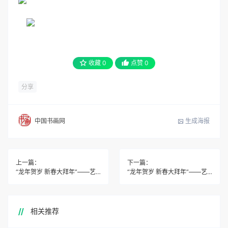
收藏
0
点赞
0
分享
生成海报
中国书画网
上一篇：
下一篇：
“龙年贺岁 新春大拜年”――艺术家张枝勇
“龙年贺岁 新春大拜年”――艺术家方绍友
相关推荐