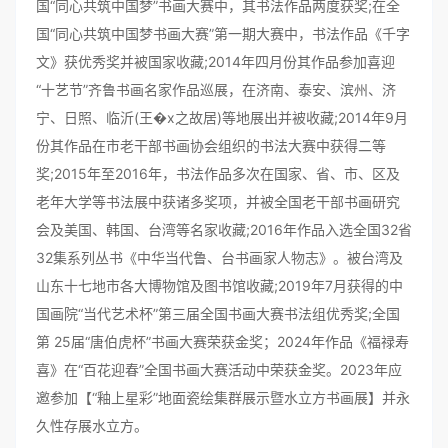
国“同心共筑中国梦”书画大赛中，其书法作品两度获奖;在全
国“同心共筑中国梦书画大赛”第一期大赛中，书法作品《千字
文》获优秀奖并被国家收藏;2014年四月份其作品参加喜迎
“十艺节”齐鲁书画名家作品巡展，在济南、泰安、滨州、济
宁、日照、临沂(王�x之故居)等地展出并被收藏;2014年9月
份其作品在市老干部书画协会组织的书法大赛中获得二等
奖;2015年至2016年，书法作品多次在国家、省、市、区及
老年大学等书法展中获诸多奖项，并被全国老干部书画研究
会及美国、韩国、台湾等名家收藏;2016年作品入选全国32省
32集系列丛书《中华当代鲁、台书画家人物志》。被台湾及
山东十七地市各大博物馆及图书馆收藏;2019年7月获得的中
国画院“当代艺术杯”第三届全国书画大赛书法组优秀奖;全国
第 25届“唐伯虎杯”书画大赛荣获金奖；2024年作品《福禄寿
喜》在“百花迎春”全国书画大赛活动中荣获金奖。2023年应
邀参加【“釉上星彩”地面瓷绘集群展示暨水立方书画展】并永
久性存展水立方。