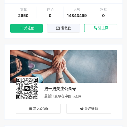
文章
评论
人气
粉丝
2650
0
14843499
0
进主页
关注他
发私信
扫一扫关注公众号
最新讯息尽在中国书画网
加入QQ群
关注微博