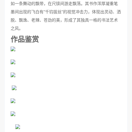
如一条舞动的飘带，在尺牍间游走飘荡。其书作浑厚凝重笔
墨间出现的飞白有“千钧拔丝”的视觉冲击力，体现出灵动、洒
脱、飘逸、老辣、苍劲的美，形成了其独具一格的书法艺术
之风。
作品鉴赏