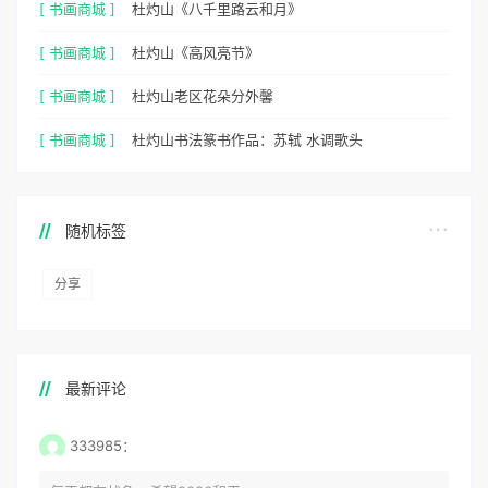
[ 书画商城 ]
杜灼山《八千里路云和月》
[ 书画商城 ]
杜灼山《高风亮节》
[ 书画商城 ]
杜灼山老区花朵分外馨
[ 书画商城 ]
杜灼山书法篆书作品：苏轼 水调歌头
随机标签
分享
最新评论
333985：