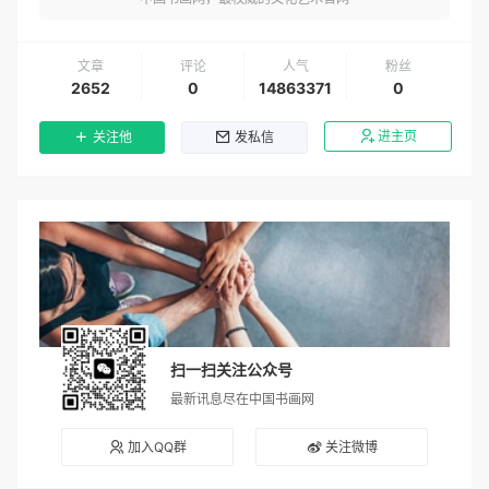
文章
评论
人气
粉丝
2652
0
14863371
0
进主页
关注他
发私信
扫一扫关注公众号
最新讯息尽在中国书画网
加入QQ群
关注微博