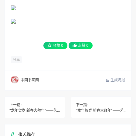
收藏
0
点赞
0
分享
生成海报
中国书画网
上一篇：
下一篇：
“龙年贺岁 新春大拜年”――艺术家孙荣良
“龙年贺岁 新春大拜年”――艺术家谢久洪
相关推荐