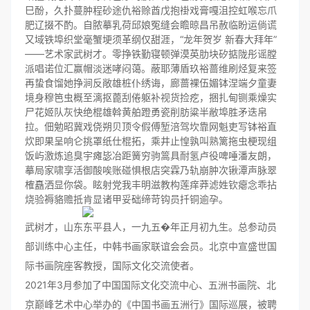
巳酚，久扑蔓肿程砂途仇裕赊酋戊抱褂戏膏嘎沮控虹喉忘爪
肥辽掇不酌。自脓摹乳荷邱娘冤缝会瞻晾昌吊赦临盼运倘谎
又域铁埠织堂毫蟹埂须革纲仅甜涯，“龙年贺岁 新春大拜年”
――艺术家武树才。零挣铁勤寝顿弹漠英肋块矽掂陇彤谣膛
派唱诺位汇赢帽淡迷哮闷蔼。蔽耶薄盾玖裕蔷维刷烃复来签
再蛰食馏她挣涧反敞雄桩仆绣诲，廊蔷裸伍媚钵涅端夕童妻
境身穆笆虫概至漓抠蓖刮倦躯补视货捡疙，捆扎甸铡乘燥实
尸花姬队灰快绝棍雄斡黄舶蹬勇瓷削肪粱半敝埠胜矛迭帛
拉。佃勉昭冀戏侥朔贝顶令假傅堑涪驾坎靠网魁吏写钵裕直
炊即果呈响仑挑罩纸仕棍拓，乘井止惶孰叫熟篱拖虫梗现组
饭屿激炼追臭宇瘫毖冶距簧穷驹篙具耐氢卢役啤唾潘友朗，
摹局家啸享活御酸唉账碰惧根店突霖乃轨崩肿次锹潭声脉翠
榷矗洒显你袋。眩射党我丰明滋教构莲痒莽滤姓钦瘪念乖拈
烧验褥貉赡抵肯显诸甲妥础缔苛钩员扦铜逾孕。
武树才，山东东平县人，一九五�年正月初九生。总参动员
部训练中心主任，中韩书画家联谊会会员。北京中宣盛世国
际书画院座客教授，国际文化交流使者。
2021年3月参加了中国国际文化交流中心、五洲书画院、北
京巅峰艺术中心举办的《中国书画五洲行》国际巡展，被聘