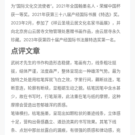
为“国际文化交流使者”。2021年全国翰墨名人・荣耀中国杯
获一等奖。2021年获第三十八届产经国际书展《特选》奖。
2023年2月，参加了《祥云圣境云居文化名家书画展》，并
向北京房山云居寺文物管理处惠赠书画作品，由云居寺永久
珍藏。2023年获第四十届产经国际书法展特选奖第一名。
点评文章
武树才先生的书作构造形态稳健，笔画有力，线条粗壮挺
拔，结体严谨，法度森严，整体呈现出一种雄浑气势。最为
独特之处是用枯笔挥就飞白之效，字里行间，藕断丝连，笔
断意连，轮廓有断续，显粗砺生动之貌。枯笔因笔中含水甚
少，故在书写时，行笔渐滞，此法重在笔与纸的摩擦，这种
摩擦会营造出苍郁雄浑的质感。
笔锋横扫，枯笔施墨，呈现出如颗粒状的墨迹线条，立体感
十足，营构出骨感矗立、遒劲流美的书写效果。其笔下线
条、点划中那丝丝露白的漏痕，有很强的质感和律动感，宛