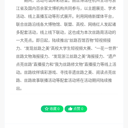
期间，活动可谓异彩纷呈。由丝博馆在杭州主场与浙
江省及国内百余家文博机构共同参与，以主题展览、学术
活动、线上直播互动等形式展开。利用网络新媒体平台，
联合丝路沿线各大博物馆、联盟、高校、网络红人发起诸
多配套活动，线上线下联动，这也成为本次丝路周活动的
一大亮点。即日起，陆续推出“丝路百馆百物”短视频接
力、“发现丝路之美”高校大学生短视频大赛、“一花一世界”
丝路文物海报接力、“发现浙江丝路之美”海报接力、“遗产
点亮丝路”直播接力和“我为丝路修文物”直播接力等线上活
动。丝路纹样填彩游戏、寻找非遗丝路之美、阅读点亮丝
路、丝路故事联播活动等配套活动将在活动期间陆续推
出。
收藏
0
点赞
0