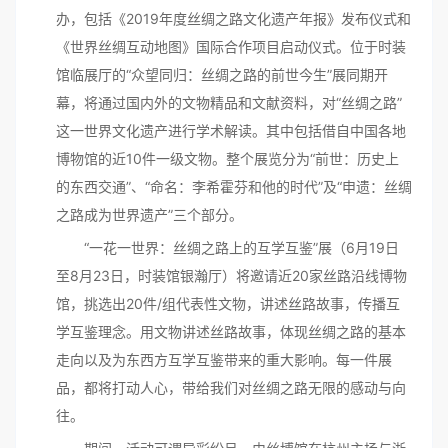
办，包括《2019年度丝绸之路文化遗产年报》发布仪式和
《世界丝绸互动地图》国际合作项目启动仪式。位于时装
馆临展厅的“众望同归：丝绸之路的前世今生”展同期开
幕，将通过国内外的文物精品和文献资料，对“丝绸之路”
这一世界文化遗产进行学术解读。其中包括借自中国各地
博物馆的近10件一级文物。整个展览分为“前世：历史上
的东西交通”、“命名：李希霍芬和他的时代”及“申遗：丝绸
之路成为世界遗产”三个部分。
“一花一世界：丝绸之路上的互学互鉴”展（6月19日
至8月23日，时装馆银瀚厅）将邀请近20家丝路沿线博物
馆，挑选出20件/组代表性文物，讲述丝路故事，传播互
学互鉴理念。用文物讲述丝路故事，体现丝绸之路的基本
走向以及为东西方互学互鉴带来的重大影响。每一件展
品，都将打动人心，带给我们对丝绸之路无限的感动与向
往。