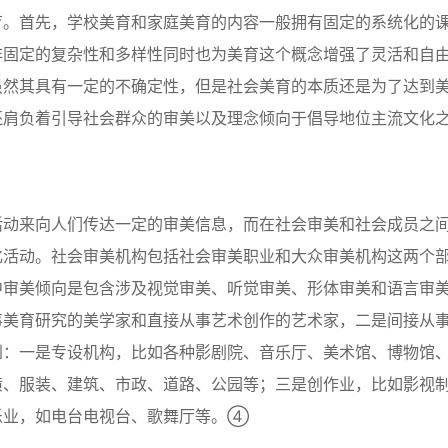
育。首先，学校美育和家庭美育的内容一般拥有固定的系统化的
非固定的复杂性和多样性同时也为美育这个概念增强了灵活和自
虽然其具有一定的不确定性，但是社会美育的本质还是为了达到
还肩负着引导社会群众的审美以及理念倾向于倡导地位主流文化
活动来向人们传达一定的审美信息，而在社会审美和社会成员之
化活动。社会审美机构包括社会审美职业和大众审美机构这两个
中审美倾向是包含涉及视觉审美、听觉审美、形体审美和语言审
事美育研究的美学家和直接从事艺术创作的艺术家，二是间接从
到：一是专设机构，比如各种影剧院、音乐厅、美术馆、博物馆
潢、服装、建筑、市政、道路、公园等；三是创作业，比如影视
乐业，如电台电视台、歌舞厅等。④