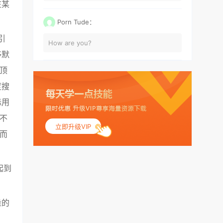
在某
Porn Tude：
引
How are you?
移默
顶
度搜
标用
不
立即升级VIP
而
起到
量的