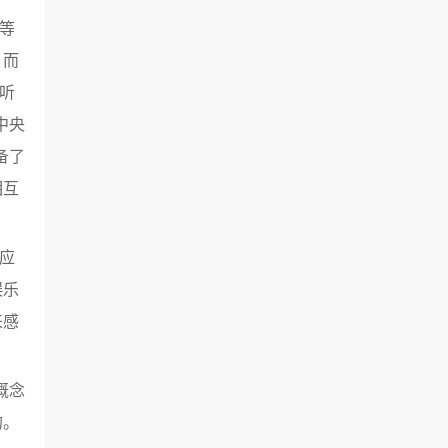
等
。而
听
中央
备了
相互
应
娱乐
来感
概念
的。