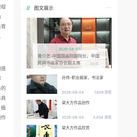
课程
图文展示
由
美育
之
2026-08-07
黄介艺-中国国画院副院长，中国
民间书画家协会副主席
间搭
孙伟-职业画家，书法家
部
美的
2026-08-04
1,639 浏览
事具
梁大方作品创作
、植
制作
2026-08-04
3,054 浏览
梁大方作品欣赏