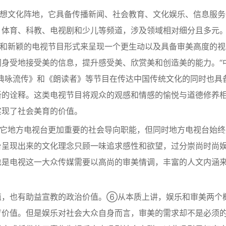
思想文化阵地，它具备传播新闻、社会教育、文化娱乐、信息服务
、体育、科教、电视剧和少儿等频道，涉及领域相对细分且多元
计和新颖的电视节目形式来呈现一个更生动以及具备审美高度的视
身受地接受美的信息，提升感受美、欣赏美和创造美的能力。“
典咏流传》和《朗读者》等节目在传达中国传统文化的同时也具
新的诠释。这类电视节目将观众的观感和情感的愉悦与道德修养
实现了社会美育的价值。
其它地方电视台更加重要的社会导向职能，但同时地方电视台始终
台呈现出来的文化理念只顾一味追求感性和欲望，过分崇尚时尚
也是电视这一大众传媒需要以高尚的审美情调，丰富的人文内涵
值，也有助益宣教的政治价值。⑥从本质上讲，娱乐和审美两个
育价值。但是娱乐对社会大众自身而言，审美的需求却不是必须