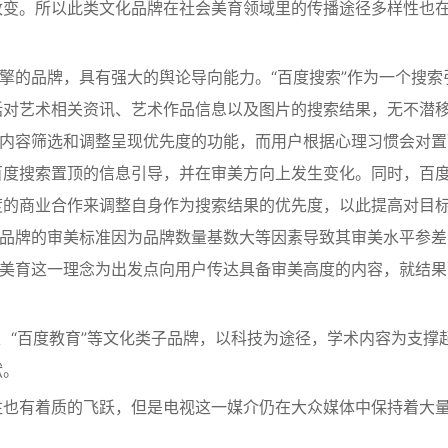
改变。所以此类文化品牌在社会美育领域里的传播途径多样性也
引擎的品牌，具有强大的舆论导向能力。“百度搜索”作为一个搜索
括对艺术相关资讯、艺术作品信息以及图片的搜索结果，无不潜
索内容筛选和调整呈现优先度的功能，而用户根据心理习惯会对置
百度搜索置顶的信息引导，并在审美方向上发生变化。同时，百
度的商业合作来调整自身作为搜索结果的优先度，以此提高对目
多品牌的审美标准因为品牌数量基数大等因素导致其审美水平参差
会美育这一理念为出发点向用户传达具备审美高度的内容，就结果
”、“百度教育”等文化类子品牌，以科技为途径，学术内容为支撑
献。
往也有着质的飞跃，但是电视这一媒介仍在大众媒体中保持着大