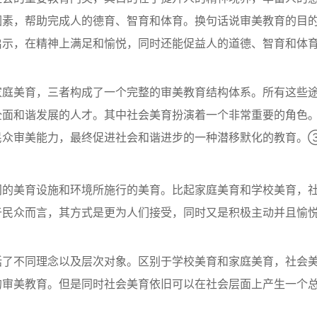
因素，帮助完成人的德育、智育和体育。换句话说审美教育的目
启示，在精神上满足和愉悦，同时还能促益人的道德、智育和体
家庭美育，三者构成了一个完整的审美教育结构体系。所有这些
全面和谐发展的人才。其中社会美育扮演着一个非常重要的角色
民众审美能力，最终促进社会和谐进步的一种潜移默化的教育。
门的美育设施和环境所施行的美育。比起家庭美育和学校美育，
于民众而言，其方式是更为人们接受，同时又是积极主动并且愉
括了不同理念以及层次对象。区别于学校美育和家庭美育，社会
的审美教育。但是同时社会美育依旧可以在社会层面上产生一个