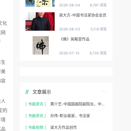
2026-08-04
8,797 浏览
梁大方-中国书法家协会会员
文化
2026-08-03
3,119 浏览
联网
《佛》吴殿堂作品
产
2026-07-15
9,735 浏览
本生
审美
内容
文章展示
益人
[ 书画资讯 ]
黄介艺-中国国画院副院长，中国民间书画家协会副主席
定的
[ 书画资讯 ]
孙伟-职业画家，书法家
环境
[ 书画视频 ]
梁大方作品创作
化品