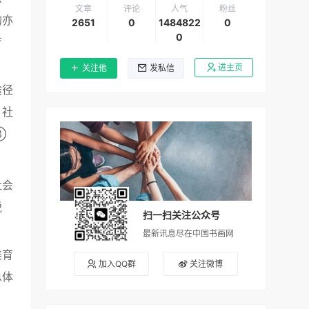
文章
评论
人气
粉丝
的亦
2651
0
1484822
0
0
育
进主页
关注他
发私信
途径
。社
③
社会
悦
扫一扫关注公众号
最新讯息尽在中国书画网
美育
加入QQ群
关注微博
总体