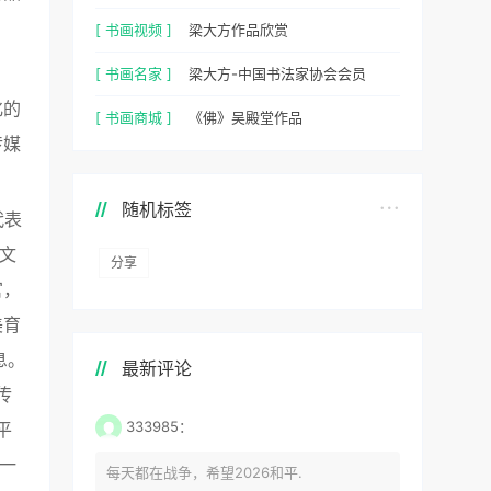
[ 书画视频 ]
梁大方作品欣赏
[ 书画名家 ]
梁大方-中国书法家协会会员
化的
[ 书画商城 ]
《佛》吴殿堂作品
传媒
随机标签
代表
文
分享
官，
美育
息。
最新评论
传
333985：
平
一
每天都在战争，希望2026和平.