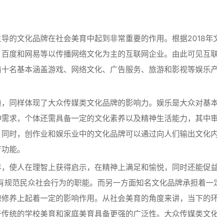
导的文化品牌在社会美育中起到非常重要的作用。根据2018年
、百度和网易等以传播网络文化为主的互联网企业。由此可见互
前十名基本涵盖游戏、网络文化、广告服务、旅游和影视等娱乐
赖，同样体现了大众传媒类文化品牌的影响力。娱乐是大众对基
神需求，个体还需具备一定的文化素养以及精神生活能力，其中
。同时，创作业和娱乐业中的文化品牌可以通过向人们输出文化
育功能。
界，使人在理智上获得启示，在精神上满足和愉悦，同时还能促
有规范民众社会行为的职能。而另一方面知名文化品牌承担着一
德修养上起着一定的影响作用。从社会美育的角度来讲，当下的
于传统的学校美育和家庭美育具备更强的广泛性。大众传媒类文