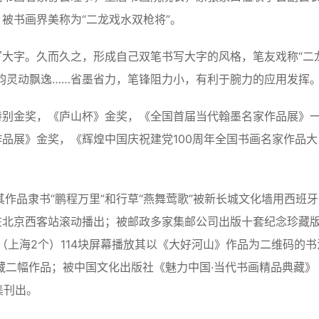
被书画界美称为“二龙戏水双枪将”。
大字。久而久之，形成自己双笔书写大字的风格，笔友戏称“二
韵灵动飘逸……省墨省力，笔锋阻力小，有利于腕力的应用发挥
特别金奖，《庐山杯》金奖，《全国首届当代翰墨名家作品展》
品展》金奖，《辉煌中国庆祝建党100周年全国书画名家作品大
作品隶书“鹏程万里”和行草“燕舞莺歌”被新长城文化墙用西班牙
在北京西客站滚动播出；被邮政多家集邮公司出版十套纪念珍藏
（上海2个）114块屏幕播放其以《大好河山》作品为二维码的书
收藏二幅作品；被中国文化出版社《魅力中国·当代书画精品典藏》
集刊出。