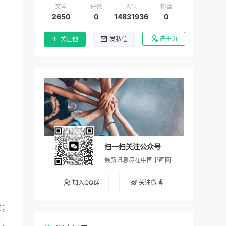
文章
评论
人气
粉丝
2650
0
14831936
0
进主页
关注他
发私信
扫一扫关注公众号
最新讯息尽在中国书画网
加入QQ群
关注微博
委；
长，