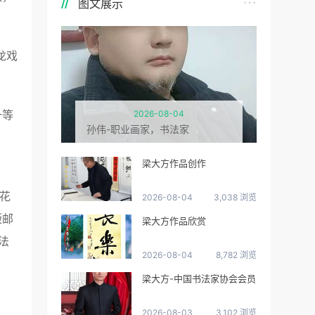
图文展示
龙戏
。
一等
2026-08-04
孙伟-职业画家，书法家
梁大方作品创作
花
2026-08-04
3,038 浏览
版邮
梁大方作品欣赏
法
2026-08-04
8,782 浏览
梁大方-中国书法家协会会员
2026-08-03
3,102 浏览