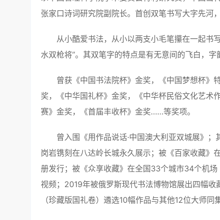
张家口诗词研究院副院长。首创双笔书写大字先河，
从小酷爱书法，从小以两支小毛笔攥在一起书写
水双枪将”。其双笔字的特点是有无意间的飞白，字
曾获《中国书法院杯》金奖，《中国梦想杯》
奖，《中华国礼杯》金奖，《中华杯民俗文化艺术作
赛》金奖，《首届丰收杯》金奖……等奖项。
曾入围《用作品说话·中国澳大利亚双城展》；其
岗岩镌刻在八达岭长城永久展示；被《百家收藏》
册发行；被《众享收藏》在全国33个城市34个机场
视频；2019年被俄罗斯现代书法博物馆展出四幅
（珍藏版国礼卷）遴选10幅作品与其他12位大师同