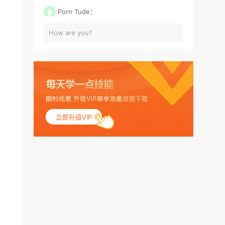
Porn Tude：
How are you?
立即升级VIP