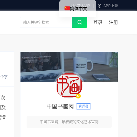
加入VIP
APP下载
简体中文
登录
注册
 个字
层次
中国书画网
管理员
国及
域造
中国书画网，最权威的文化艺术官网