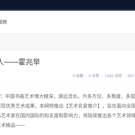
视频
人——霍兆举
0 收藏
0 点赞
1,560 浏览
967
按：
中国书画艺术博大精深，源远流长。为多方位、多角度、多
展现优秀艺术成果，本网特推出【艺术名家推介】，旨在面向全
高艺术家在国内国际的知名度和影响力，将陆续推出各个艺术领
艺术精品——