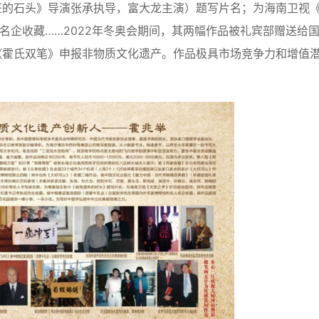
狂的石头》导演张承执导，富大龙主演）题写片名；为海南卫视
名企收藏……2022年冬奥会期间，其两幅作品被礼宾部赠送给
《霍氏双笔》申报非物质文化遗产。作品极具市场竞争力和增值