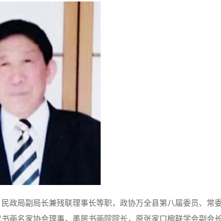
）民政局副局长兼残联理事长等职，政协万全县第八届委员、常
代书画名家协会理事，墨居书画院院长，原张家口楹联学会副会