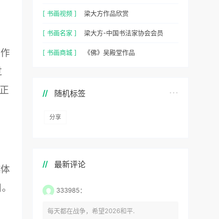
[ 书画视频 ]
梁大方作品欣赏
[ 书画名家 ]
梁大方-中国书法家协会会员
的作
[ 书画商城 ]
《佛》吴殿堂作品
过
正
随机标签
分享
最新评论
越体
目。
333985：
每天都在战争，希望2026和平.