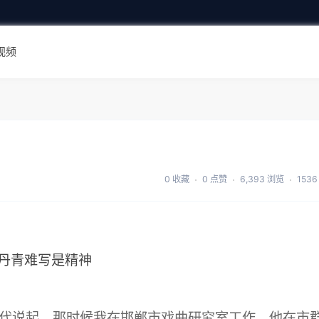
视频
0 收藏
0 点赞
6,393 浏览
153
代说起。那时候我在邯郸市戏曲研究室工作，他在市