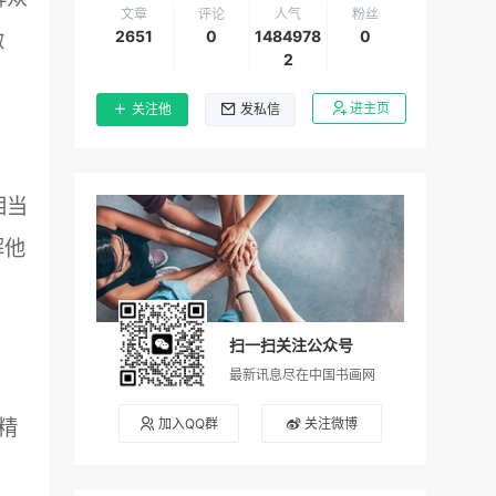
文章
评论
人气
粉丝
2651
0
1484978
0
微
2
进主页
关注他
发私信
相当
解他
扫一扫关注公众号
最新讯息尽在中国书画网
精
加入QQ群
关注微博