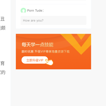
Porn Tude：
非丑
How are you?
是颇
立即升级VIP
教育
家的