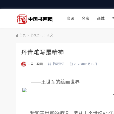
资讯
名家
商城
首页
书画资讯
正文
丹青难写是精神
中国书画网
书画资讯
2026年01月12日
——王世军的绘画世界
我和王世军的相识，要从上个世纪80年