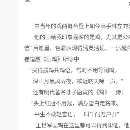
由当年的戏曲舞台登上如今高手林立的艺
他的画给我印象最深的是鸡，尤其是公鸡。
信” 用笔墨、色彩表现得活灵活现，一派
崔道融《画鸡》所咏中
“ 买得晨鸡共鸡语，常时不用等闲鸣。
深山月黑风雨夜，欲近晓天啼一声。”
还有明代著名才子唐寅的《鸡》一诗：
“头上红冠不用裁，满身雪白走将来。
平生不敢轻言语，一叫千门万户开”
王世军画鸡在这里都可以得到印证，他