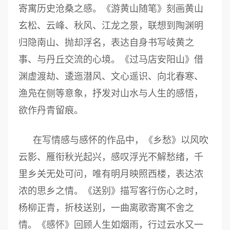
寄寓历史沧桑之感。《游黄山随笔》刻画黄山
玄松、云峰、秋风、江龙之景，联想到陶渊明
归隐南山、抛却浮名，表达自身书写岐黄之
事、与丹丘交流的心境。《过马店安阳山》借
渊虚渡劫、逶迤潜风、文心遥识、向北春寒、
渔凫在侧等意象，抒发对山水与人生的感悟，
欲作丹青留痕。
在写情感与感怀的作品中，《乡愁》以风吹
云影、雁衔秋光起兴，感叹浮光不解愁绪，千
里乡关无处可问，唯有明月映照西楼，表达浓
浓的思乡之情。《送别》描写客行伤心之时，
杨柳正青，折枝送别，一曲离歌寄寓不舍之
情。《感怀》回顾人生如烟雨，行过云水又一