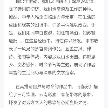
相识十余载，我们之间结下了深厚的友谊。
除了诗词的切磋，我们也常谈及工作的种种。
诚然，中年人难免面临压力与无奈，在生活的
重压和现实的困境中，许多事情难以改变。于
是，我们如同李白夜游，如杜甫漂泊，如苏轼
遭贬……在这些经历中，诗性得以抒发。本书收
录了一风兄的多首诗词作品，涵盖古风、律
诗、绝句等体裁，内容涉及山水田园、羁旅思
乡、交游感怀、时令节气等主题，展现了作者
丰富的生活阅历与深厚的文学造诣。
在其描写自然与时令的作品中，《春分》描
绘了三月饮酒、云南彩素、春花带寒的景象，
抒发了对远方之人的思念与心期盘旋之情。