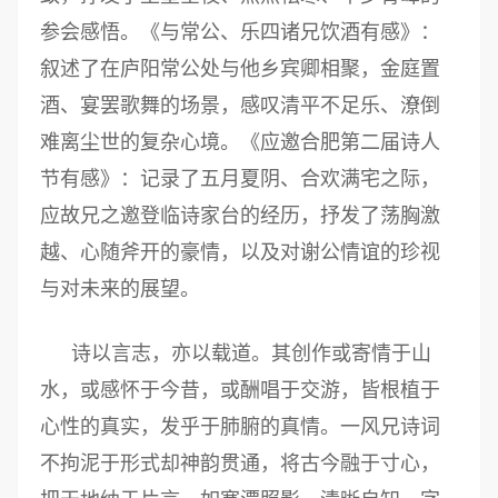
参会感悟。《与常公、乐四诸兄饮酒有感》：
叙述了在庐阳常公处与他乡宾卿相聚，金庭置
酒、宴罢歌舞的场景，感叹清平不足乐、潦倒
难离尘世的复杂心境。《应邀合肥第二届诗人
节有感》：记录了五月夏阴、合欢满宅之际，
应故兄之邀登临诗家台的经历，抒发了荡胸激
越、心随斧开的豪情，以及对谢公情谊的珍视
与对未来的展望。
诗以言志，亦以载道。其创作或寄情于山
水，或感怀于今昔，或酬唱于交游，皆根植于
心性的真实，发乎于肺腑的真情。一风兄诗词
不拘泥于形式却神韵贯通，将古今融于寸心，