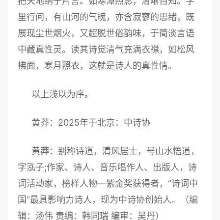
把天地纳于片言。如寒潭照影，清晰自知。字
里行间，有山河的气魄，亦含寂寥的思绪，既
展现尘世烟火，又超脱世俗韵味，于简淡言语
中藏真性灵。读其诗觉清气充满衣襟，如松风
拂面，寒月照衣，这就是诗人的真性情。
以上浅以为序。
黄莽：2025年于北京：中诗协
黄莽：别称诗道，清风居士，号山水悟道，
字泓子;作家、诗人、音乐唱作人、出版人，诗
词活动家，榜样人物—紫金奖获得者，“诗词中
国”最具影响力诗人，现为中诗协创始人。
（编
辑：汤伟
责编：韩同瑞
编审：吴丹）