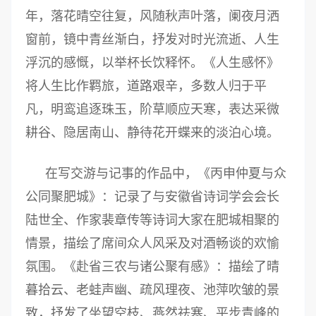
年，落花晴空往复，风随秋声叶落，阑夜月洒
窗前，镜中青丝渐白，抒发对时光流逝、人生
浮沉的感慨，以举杯长饮释怀。《人生感怀》
将人生比作羁旅，道路艰辛，多数人归于平
凡，明鸾追逐珠玉，阶草顺应天寒，表达采微
耕谷、隐居南山、静待花开蝶来的淡泊心境。
在写交游与记事的作品中，《丙申仲夏与众
公同聚肥城》：记录了与安徽省诗词学会会长
陆世全、作家裴章传等诗词大家在肥城相聚的
情景，描绘了席间众人风采及对酒畅谈的欢愉
氛围。《赴省三农与诸公聚有感》：描绘了晴
暮拾云、老蛙声幽、疏风理夜、池萍吹皱的景
致，抒发了坐望空枝、燕然祛寒、平步青峰的