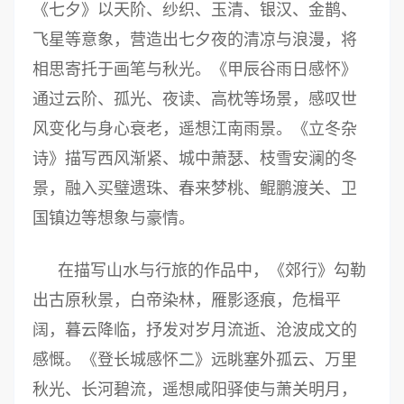
《七夕》以天阶、纱织、玉清、银汉、金鹊、
飞星等意象，营造出七夕夜的清凉与浪漫，将
相思寄托于画笔与秋光。《甲辰谷雨日感怀》
通过云阶、孤光、夜读、高枕等场景，感叹世
风变化与身心衰老，遥想江南雨景。《立冬杂
诗》描写西风渐紧、城中萧瑟、枝雪安澜的冬
景，融入买璧遗珠、春来梦桃、鲲鹏渡关、卫
国镇边等想象与豪情。
在描写山水与行旅的作品中，《郊行》勾勒
出古原秋景，白帝染林，雁影逐痕，危楫平
阔，暮云降临，抒发对岁月流逝、沧波成文的
感慨。《登长城感怀二》远眺塞外孤云、万里
秋光、长河碧流，遥想咸阳驿使与萧关明月，