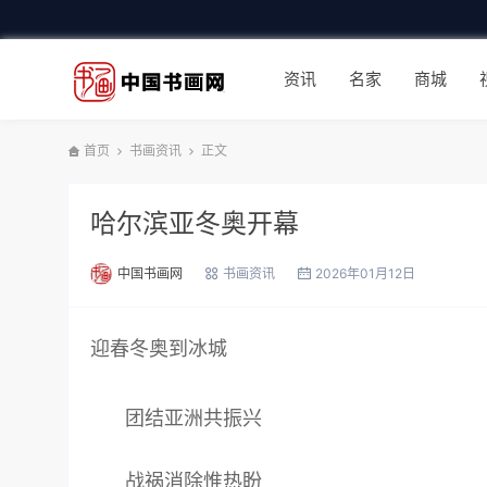
资讯
名家
商城
首页
书画资讯
正文
哈尔滨亚冬奥开幕
中国书画网
书画资讯
2026年01月12日
迎春冬奥到冰城
团结亚洲共振兴
战祸消除惟热盼