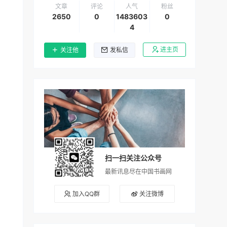
文章
评论
人气
粉丝
2650
0
1483603
0
4
进主页
关注他
发私信
扫一扫关注公众号
最新讯息尽在中国书画网
加入QQ群
关注微博