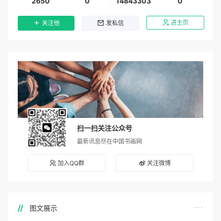
2650
0
14843303
0
进主页
关注他
发私信
扫一扫关注公众号
最新讯息尽在中国书画网
加入QQ群
关注微博
图文展示