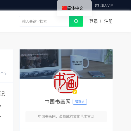
加入VIP
简体中文
登录
注册
3 个字
江记
中国书画网
管理员
，
、
中国书画网，最权威的文化艺术官网