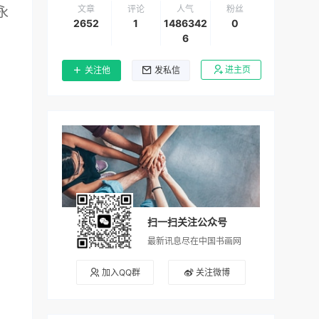
文章
评论
人气
粉丝
永
2652
1
1486342
0
6
进主页
关注他
发私信
扫一扫关注公众号
最新讯息尽在中国书画网
加入QQ群
关注微博