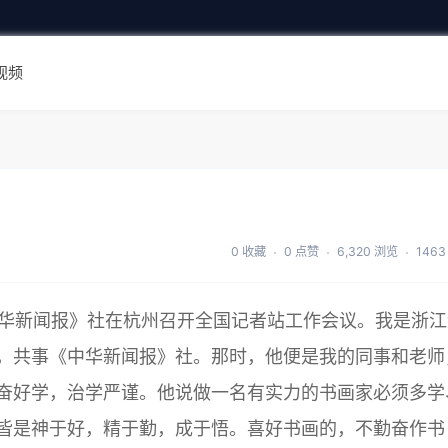
视频
0 收藏
0 点赞
6,320 浏览
146
、《中华新闻报》社在杭州召开全国记者站工作会议。我是浙
，共事《中华新闻报》社。那时，他便是我的同事和老师
奋好学，治学严谨。他说做一名有实力的书画家必须多学
皆是神于好，精于勤，成于悟。喜好书画的，不勤奋作书