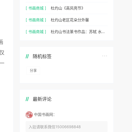
[ 书画商城 ]
杜灼山《高风亮节》
[ 书画商城 ]
杜灼山老区花朵分外馨
[ 书画商城 ]
杜灼山书法篆书作品：苏轼 水调歌头
画
仅
随机标签
一
分享
最新评论
中国书画网：
入驻请联系微信15006698848