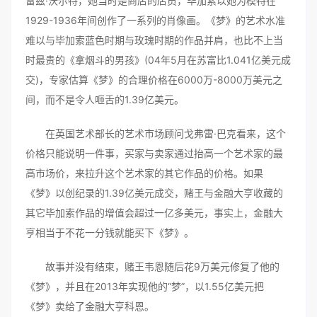
雷兹·沃尔特，她当时是商店的店员，毕加索以她为模特在
1929-1936年间创作了一系列的肖像画。《梦》的艺术水准
难以与毕加索蓝色时期与玫瑰时期的作品并肩，也比不上当
时最贵的《拿烟斗的男孩》(04年5月在苏富比1.041亿美元成
交)，专家估算《梦》的合理价格在6000万-8000万美元之
间，而不是令人咂舌的1.39亿美元。
在英国艺术部长的艺术市场顾问戈弗雷·巴克看来，这个
价格只能说明一件事，买家与卖家通过抬高一个艺术家的最
高市场价，来拉升这个艺术家的其它作品的价格。如果
《梦》以创纪录的1.39亿美元成交，赌王与金融大亨收藏的
其它毕加索作品的增值会超过一亿多美元，事实上，金融大
亨相当于不花一分钱就能买下《梦》。
故事并没有结束，赌王韦恩随后花9万美元修复了他的
《梦》，并且在2013年实现他的“梦”，以1.55亿美元把
《梦》卖给了金融大亨科恩。