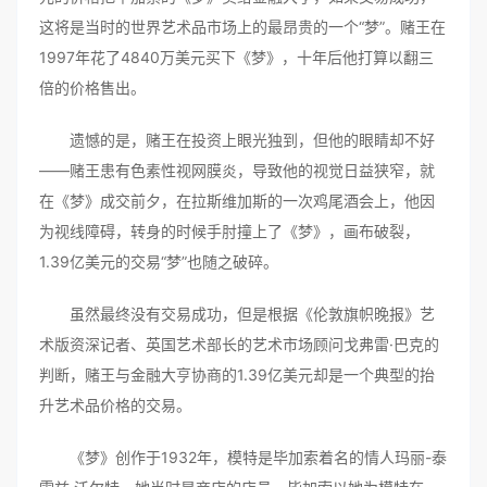
这将是当时的世界艺术品市场上的最昂贵的一个“梦”。赌王在
1997年花了4840万美元买下《梦》，十年后他打算以翻三
倍的价格售出。
遗憾的是，赌王在投资上眼光独到，但他的眼睛却不好
——赌王患有色素性视网膜炎，导致他的视觉日益狭窄，就
在《梦》成交前夕，在拉斯维加斯的一次鸡尾酒会上，他因
为视线障碍，转身的时候手肘撞上了《梦》，画布破裂，
1.39亿美元的交易“梦”也随之破碎。
虽然最终没有交易成功，但是根据《伦敦旗帜晚报》艺
术版资深记者、英国艺术部长的艺术市场顾问戈弗雷·巴克的
判断，赌王与金融大亨协商的1.39亿美元却是一个典型的抬
升艺术品价格的交易。
《梦》创作于1932年，模特是毕加索着名的情人玛丽-泰