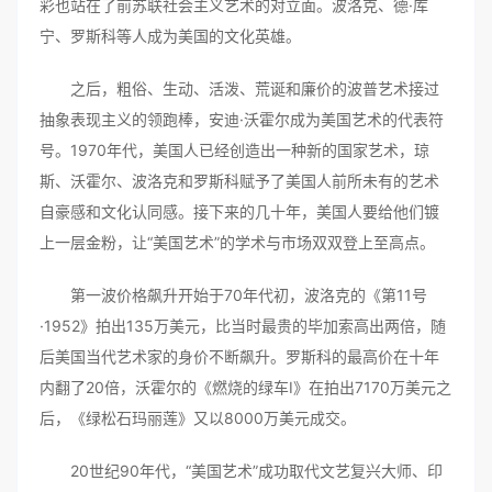
彩也站在了前苏联社会主义艺术的对立面。波洛克、德·库
宁、罗斯科等人成为美国的文化英雄。
之后，粗俗、生动、活泼、荒诞和廉价的波普艺术接过
抽象表现主义的领跑棒，安迪·沃霍尔成为美国艺术的代表符
号。1970年代，美国人已经创造出一种新的国家艺术，琼
斯、沃霍尔、波洛克和罗斯科赋予了美国人前所未有的艺术
自豪感和文化认同感。接下来的几十年，美国人要给他们镀
上一层金粉，让“美国艺术”的学术与市场双双登上至高点。
第一波价格飙升开始于70年代初，波洛克的《第11号
·1952》拍出135万美元，比当时最贵的毕加索高出两倍，随
后美国当代艺术家的身价不断飙升。罗斯科的最高价在十年
内翻了20倍，沃霍尔的《燃烧的绿车Ⅰ》在拍出7170万美元之
后，《绿松石玛丽莲》又以8000万美元成交。
20世纪90年代，“美国艺术”成功取代文艺复兴大师、印