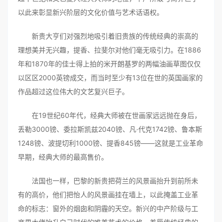
以此来彰显新兴阶层的文化价值与艺术话语权。
新贵大亨们对强烈地吸引着旧贵族的传统经典的崇高的
理想美并无兴趣，提香、拉斐尔对他们毫无吸引力。在1886
年和1870年的佳士得上拍的米开朗基罗的两幅油画草图仅仅
以区区2000英镑成交，而当时至少有13位在世的英国画家的
作品超过这位伟大的文艺复兴巨子。
在19世纪60年代，经典大师被在世画家远远抛在身后，
丢勒3000镑、委拉斯凯兹2040镑、凡·代克1742镑、鲁本斯
1248镑、波提切利1000镑、提香845镑——这就是工业革命
早期，经典大师的最高售价。
法国也一样，巴黎的新贵把荷兰的风景画抬升到前所未
有的高价，他们把怡人的风景画挂在墙上，以此掩盖工业革
命的标志：窗外的烟囱和阴霾的天空。新兴的中产阶级与工