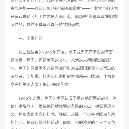
商界大佬抬升自己时代的唯美艺术的价格，羞辱传统经典的
贵族理想——以及印象派的“简陋和朦胧”——工业大亨们认为
只有认真勤劳的工作才是人间正道，而那些“逸笔草草”的印象
派作品，显然不具备认真与精致的品质。
三、国家利益
从二战结束的1945年开始，美国成为无可争议的军事与
经济第一强国，但是美国的文化与艺术尚未摆脱欧洲的影
响。美国的风景画不过是欧洲印象派或德国浪漫主义运动的
追随者，毕加索、杜尚和包豪斯的大师都来自欧洲。作为暴
发户的美国人羞于提起“美国艺术”。
1945年之后，美国艺术界认清了摆在他们面前的唯一道
路：摆脱欧洲。很快他们就找到这条路的入口：抽象表现主
义。抽象表现主义的粗野、狂放、热情，不仅是对欧洲艺术
的经典、精致和优雅的反动与颠覆，它的浓烈的个人主义色