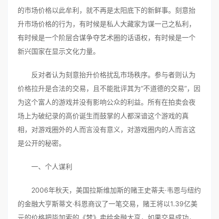
的市场价格以此牟利，就不再是太阳底下的新鲜事。刻意抬
升市场价格的行为，有时候是私人大藏家为谋一己之私利，
有时候是一个阶层合谋争夺艺术圈的话语权，有时候是一个
新兴国家在显示文化力量。
反对者认为刻意抬升价格扰乱市场秩序。参与者则认为
价格拉升是合法的交易，且不能批评其为“不道德的交易”，因
为这个富人的游戏并没有影响公众的利益。所有在拍卖会夜
场上为破纪录的高价诞生而鼓掌的人都深谙这个游戏的真
相，对游戏圈外的人而言没有意义，对游戏圈内的人而言这
是公开的秘密。
一、个人谋利
2006年秋天，美国拉斯维加斯的赌王史蒂夫·韦恩与纽约
的金融大亨斯蒂文·科恩商议了一笔交易，赌王将以1.39亿美
元的价格把毕加索的《梦》卖给金融大亨，如果交易成功，