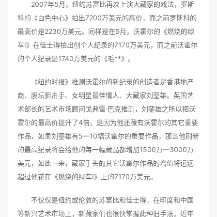
2007年5月，纽约苏富比再次上演大藏家的戏法，罗斯
科的《白色中心》拍出7200万美元的高价，而之前罗斯科的
最高价是2230万美元。同样是在5月，沃霍尔的《燃烧的绿
车Ⅰ》在佳士得拍出创个人纪录的7170万美元，而之前沃霍尔
的个人纪录是1740万美元的《毛**》。
《纽约时报》推测沃霍尔的新纪录的创造者是香港地产
商、股坛狙击手、女明星最佳情人、大藏家刘銮雄。英国艺
术部长的艺术市场顾问戈弗雷·巴克推测，刘銮雄之所以把沃
霍尔的最高价提升了4倍，是因为他还藏有沃霍尔的其它重要
作品，如果刘銮雄有5—10幅沃霍尔的重要作品，那么他刷新
的最高纪录将会给他的每一幅藏品都增加1500万—3000万
美元，如此一来，藏家手头的其它沃霍尔作品的增值将远远
超过他花在《燃烧的绿车Ⅰ》上的7170万美元。
不仅仅是纽约或伦敦的苏富比和佳士得，在印度和中国
等新兴艺术市场上，新藏家们也很快掌握此种旧手法。近年