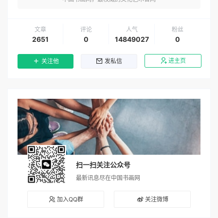
文章
评论
人气
粉丝
2651
0
14849027
0
进主页
关注他
发私信
扫一扫关注公众号
最新讯息尽在中国书画网
加入QQ群
关注微博