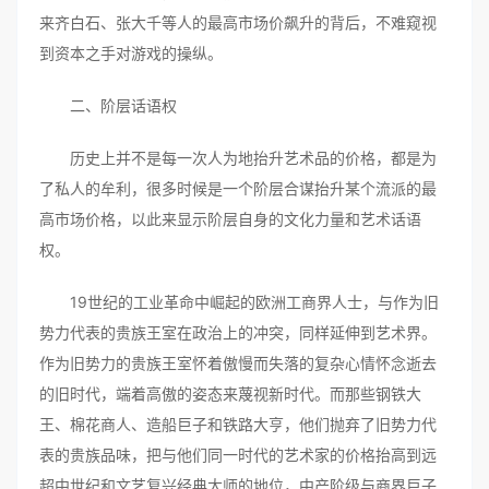
来齐白石、张大千等人的最高市场价飙升的背后，不难窥视
到资本之手对游戏的操纵。
二、阶层话语权
历史上并不是每一次人为地抬升艺术品的价格，都是为
了私人的牟利，很多时候是一个阶层合谋抬升某个流派的最
高市场价格，以此来显示阶层自身的文化力量和艺术话语
权。
19世纪的工业革命中崛起的欧洲工商界人士，与作为旧
势力代表的贵族王室在政治上的冲突，同样延伸到艺术界。
作为旧势力的贵族王室怀着傲慢而失落的复杂心情怀念逝去
的旧时代，端着高傲的姿态来蔑视新时代。而那些钢铁大
王、棉花商人、造船巨子和铁路大亨，他们抛弃了旧势力代
表的贵族品味，把与他们同一时代的艺术家的价格抬高到远
超中世纪和文艺复兴经典大师的地位，中产阶级与商界巨子