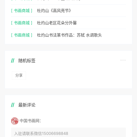
[ 书画商城 ]
杜灼山《高风亮节》
[ 书画商城 ]
杜灼山老区花朵分外馨
[ 书画商城 ]
杜灼山书法篆书作品：苏轼 水调歌头
随机标签
分享
最新评论
中国书画网：
入驻请联系微信15006698848