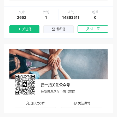
文章
评论
人气
粉丝
2652
1
14863511
0
进主页
关注他
发私信
扫一扫关注公众号
最新讯息尽在中国书画网
加入QQ群
关注微博