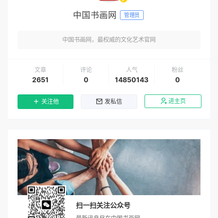
中国书画网
管理员
中国书画网，最权威的文化艺术官网
文章
评论
人气
粉丝
2651
0
14850143
0
进主页
关注他
发私信
扫一扫关注公众号