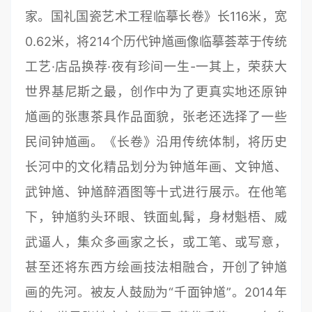
家。国礼国瓷艺术工程临摹长卷》长116米，宽
0.62米，将214个历代钟馗画像临摹荟萃于传统
工艺·店品换荐·夜有珍间一生-一其上，荣获大
世界基尼斯之最，创作中为了更真实地还原钟
馗画的张惠茶具作品面貌，张老还选择了一些
民间钟馗画。《长卷》沿用传统体制，将历史
长河中的文化精品划分为钟馗年画、文钟馗、
武钟馗、钟馗醉酒图等十式进行展示。在他笔
下，钟馗豹头环眼、铁面虬髯，身材魁梧、威
武逼人，集众多画家之长，或工笔、或写意，
甚至还将东西方绘画技法相融合，开创了钟馗
画的先河。被友人鼓励为“千面钟馗”。2014年