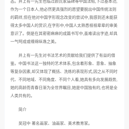
态。井上有一先生也临过颜氏家庙碑等中国法帖,下过基本功,
作为一个日本人,他必然更具强烈的愿望要脱出中国传统法则
的羁绊,但在他对中国字形观念改变的尝试中,我感到还未能获
得太多中国人的赏识,在字形中,中国人太熟悉祖祖辈辈的审美
意识了。倒是在其密密麻麻的成篇书写中,虽难读出字迹,却具
一气呵成或缠绵纵逸之美。
井上有一先生对书法艺术的贡献给我们提供了有益的借
鉴。中国书法这一独特的艺术体系,包含着形象、意象、抽象
等复杂因素,却又体现了概括、洗练的表现形式,因之从不同时
代、不同地域、不同角度、不同个人看,她具有多向发展趋势,
她的高龄而青春日渐为全世界瞩目,她是中国独有的,也将是全
人类共有的。
简介
吴冠中 著名画家、油画家、美术教育家。