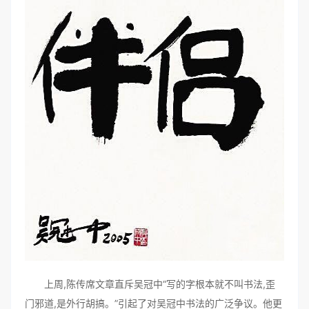
上周,陈传席文章直斥吴冠中“写的字根本就不叫书法,歪
门邪道,是外行胡搞。”引起了对吴冠中书法的广泛争议。他更