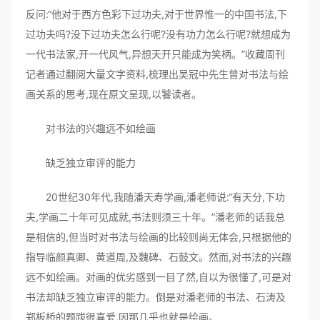
反问:“他对于西方色彩下过功夫,对于世界惟一的中国书法,下
过功夫吗?没下过功夫怎么行呢?没有功力怎么行呢?就想成为
一代书法家,开一代风气,异想天开只能成为笑柄。”收藏周刊
记者通过翻阅大量文字资料,梳理出吴冠中先生曾对书法与绘
画关系的思考,现在原文呈现,以饕读者。
对书法的兴趣远不如绘画
缺乏独立审评的能力
20世纪30年代,我随潘天寿学画,潘老师说:“有天分,下功
夫,学画二十年可见成就,书法则须三十年。”潘老师的话我总
是相信的,但当时对书法与绘画的比较则尚无体会,只根据他的
指导临颜真卿、黄道周,及魏碑、石鼓文。然而,对书法的兴趣
远不如绘画。对画的优劣感到一目了然,自以为很懂了,可是对
书法却缺乏独立审评的能力。倒是对潘老师的书法、石涛及
郑板桥的题跋很喜爱,因那几乎也就是绘画。