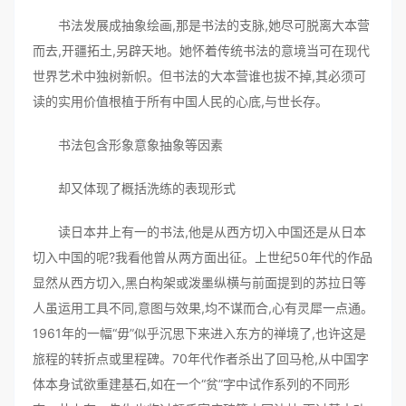
书法发展成抽象绘画,那是书法的支脉,她尽可脱离大本营
而去,开疆拓土,另辟天地。她怀着传统书法的意境当可在现代
世界艺术中独树新帜。但书法的大本营谁也拔不掉,其必须可
读的实用价值根植于所有中国人民的心底,与世长存。
书法包含形象意象抽象等因素
却又体现了概括洗练的表现形式
读日本井上有一的书法,他是从西方切入中国还是从日本
切入中国的呢?我看他曾从两方面出征。上世纪50年代的作品
显然从西方切入,黑白构架或泼墨纵横与前面提到的苏拉日等
人虽运用工具不同,意图与效果,均不谋而合,心有灵犀一点通。
1961年的一幅“毋”似乎沉思下来进入东方的禅境了,也许这是
旅程的转折点或里程碑。70年代作者杀出了回马枪,从中国字
体本身试欲重建基石,如在一个“贫”字中试作系列的不同形