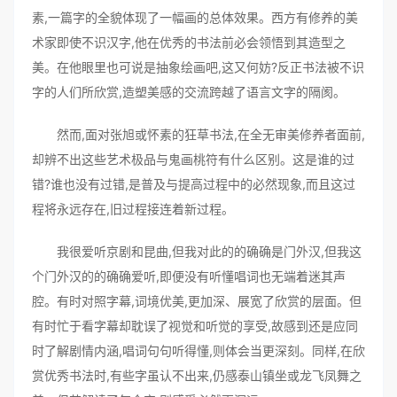
素,一篇字的全貌体现了一幅画的总体效果。西方有修养的美
术家即使不识汉字,他在优秀的书法前必会领悟到其造型之
美。在他眼里也可说是抽象绘画吧,这又何妨?反正书法被不识
字的人们所欣赏,造塑美感的交流跨越了语言文字的隔阂。
然而,面对张旭或怀素的狂草书法,在全无审美修养者面前,
却辨不出这些艺术极品与鬼画桃符有什么区别。这是谁的过
错?谁也没有过错,是普及与提高过程中的必然现象,而且这过
程将永远存在,旧过程接连着新过程。
我很爱听京剧和昆曲,但我对此的的确确是门外汉,但我这
个门外汉的的确确爱听,即便没有听懂唱词也无端着迷其声
腔。有时对照字幕,词境优美,更加深、展宽了欣赏的层面。但
有时忙于看字幕却耽误了视觉和听觉的享受,故感到还是应同
时了解剧情内涵,唱词句句听得懂,则体会当更深刻。同样,在欣
赏优秀书法时,有些字虽认不出来,仍感泰山镇坐或龙飞凤舞之