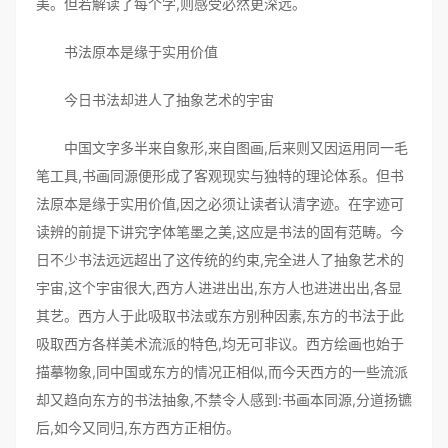
美。但若解读了每个字,则感受必然更深远。
书法原本是缘于实用价值
今日书法却进人了抽象艺术的宇宙
中国文字多半来自象形,来自图画,后来则又因运用同一毛
笔工具,书画同源便形成了客观现实与独特的理论体系。但书
法原本是缘于实用价值,因之必须让读者认清字迹。在字迹可
读辨的前提下讲究字体笔墨之美,这应是书法的固有范畴。今
日不少书法远远超出了这传统的约束,完全进人了抽象艺术的
宇宙,这个宇宙很大,西方人进进出出,东方人也进进出出,各显
其艺。西方人于此吸取书法或东方别种因素,东方的书法于此
吸取西方各样美术流派的特色,均无可非议。西方绘画也始于
描摹物象,同中国或东方的情况正相似,而今天西方的一些流派
却又趋向东方的书法抽象,不禁令人感到:书画本同源,分道扬镳
后,如今又同归,东方西方正相仿。