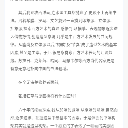
其后我专攻西洋画,连水墨工具都抛弃了,更谈不上再练书
法。沿着希腊、罗马、文艺复兴一直摸到印象派、立体派、
抽象派,探索西方艺术的真谛,感悟到:从描摹、表现物象逐步进
入借物抒情,创造造型意境,几乎是中西方艺术发展的共同规
律。从塞尚及立体派以后,“构成”及“节奏”成了造型艺术的基本
因素,甚至是主宰。于此,很易察觉东西方艺术长河的汇流趋
势。苏拉日、克莱茵、哈同、马瑟韦尔等西方当代名家更是
有意无意地扑向中国的书法疆域。
在全无审美修养者面前,
张旭狂草与鬼画桃符有什么区别?
六十年的绘画探索,我从加法到减法,从乘法到除法,自然而
然,逐步追求、把握造型中最基本的因素。于是体会到书法构
架其实就是造型构架。一个独立的字表达了一幅画的美感因