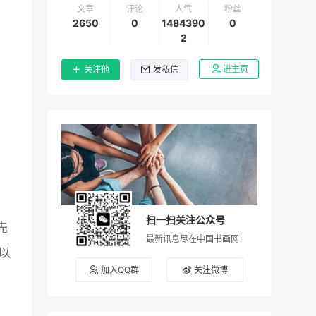
文章
评论
人气
粉丝
2650
0
1484390
0
2
进主页
关注他
发私信
扫一扫关注公众号
先
最新讯息尽在中国书画网
以
加入QQ群
关注微博