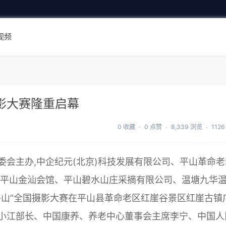
视频
影大赛隆重启幕
0 收藏
0 点赞
8,339 浏览
112
委会主办,中企纪元(北京)科技发展有限公司、平山革命老
、平山金汕会馆、平山碧水山庄采摘有限公司、温塘九华
平山”全国摄影大赛在平山县革命老区红崖谷景区红崖古镇
小江部长、中国康养、养老中心董事会主席李宁、中国人