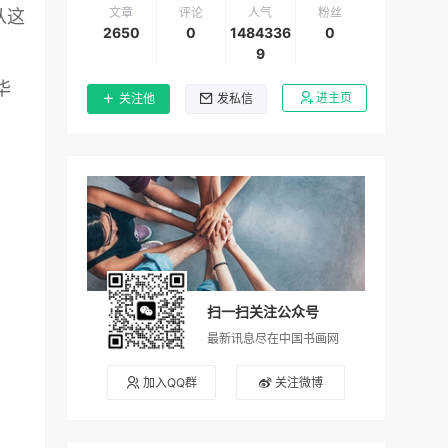
文章
评论
人气
粉丝
从这
2650
0
1484336
0
9
华
进主页
关注他
发私信
扫一扫关注公众号
最新讯息尽在中国书画网
加入QQ群
关注微博