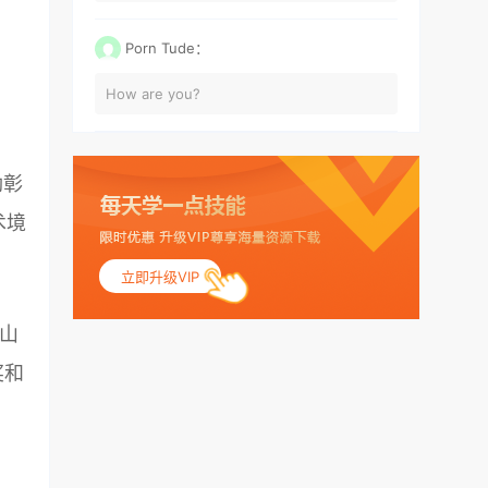
Porn Tude：
How are you?
劲彰
术境
立即升级VIP
平山
奖和