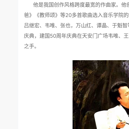
他是我国创作风格跨度最宽的作曲家。他
爸》《教师颂》等20多首歌曲选入音乐学院
吕继宏、韦唯、张也，万山红、谭晶、于魁智
庆典，建国50周年庆典在天安门广场韦唯、
之手。