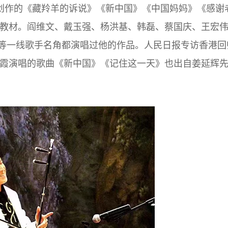
创作的《藏羚羊的诉说》《新中国》《中国妈妈》《感谢
的教材。阎维文、戴玉强、杨洪基、韩磊、蔡国庆、王宏
等一线歌手名角都演唱过他的作品。人民日报专访香港回
王霞演唱的歌曲《新中国》《记住这一天》也出自姜延辉