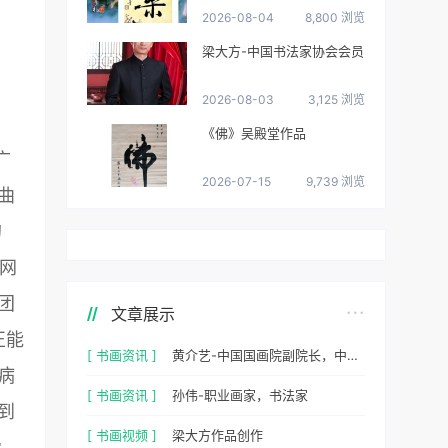
2026-08-04
8,800 浏览
梁大方-中国书法家协会会员
2026-08-03
3,125 浏览
《佛》吴殿堂作品
广
2026-07-15
9,739 浏览
曲
的
网
团
文章展示
正能
[ 书画资讯 ]
黄介艺-中国国画院副院长，中国民间书画家协会副主席
病
[ 书画资讯 ]
孙伟-职业画家，书法家
到
[ 书画视频 ]
梁大方作品创作
爱，