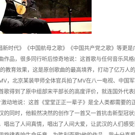
唱新时代》《中国航母之歌》《中国共产党之歌》等更是
曲作品，很多同行听后惊奇地说：这首歌与任何音乐风格
好的教育效果，这是原创歌曲的最高境界，打动了亿万人
MV，北京某装甲师全体官兵拍了MV在八一电视、中国军
首歌得到了原中组部宋平部长的高度评价，就连国外代表
歌片激动地说：这首《堂堂正正一辈子》是全人类都需要的
汉的同时，他毅然决然的创作了一首又一首抗击新型冠状
。唱出了人间真情，唱出了人间大爱，让武汉的人们感受
用旋律奏响生命乐章，为胜利而歌!他的作品，我十分喜