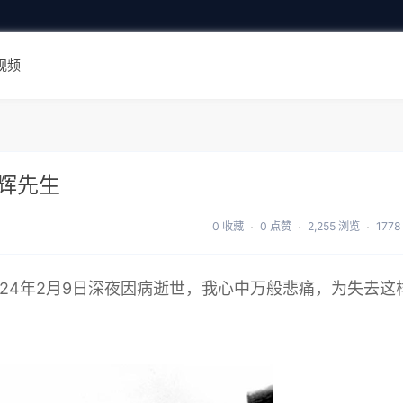
视频
辉先生
0 收藏
0 点赞
2,255 浏览
177
24年2月9日深夜因病逝世，我心中万般悲痛，为失去这