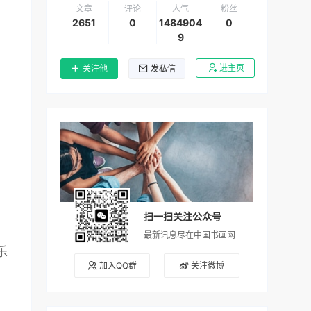
文章
评论
人气
粉丝
2651
0
1484904
0
9
进主页
关注他
发私信
扫一扫关注公众号
最新讯息尽在中国书画网
乐
加入QQ群
关注微博