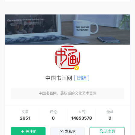
中国书画网
管理员
中国书画网，最权威的文化艺术官网
文章
评论
人气
粉丝
2651
0
14853578
0
进主页
关注他
发私信