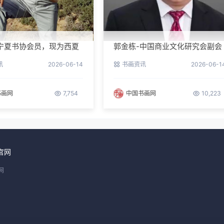
宁夏书协会员，现为西夏
郭金栋-中国商业文化研究会副会
第三届理事
长兼理事长
讯
2026-06-14
书画资讯
2026-06-1
书画网
7,754
中国书画网
10,223
官网
网