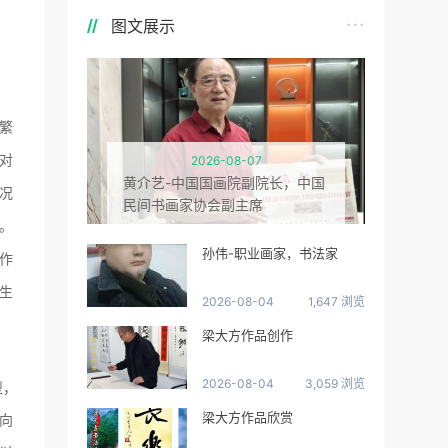
图文展示
繁
2026-08-07
对
黄介艺-中国国画院副院长，中国
况
民间书画家协会副主席
。
孙伟-职业画家，书法家
作
生
2026-08-04
1,647 浏览
梁大方作品创作
2026-08-04
3,059 浏览
型，
梁大方作品欣赏
向