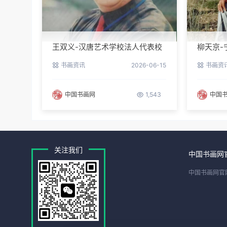
王双义-汉唐艺术学校法人代表校
柳天京-
长
区书协
书画资讯
2026-06-15
书画资
中国书画网
1,543
中国
关注我们
中国书画网
中国书画网官