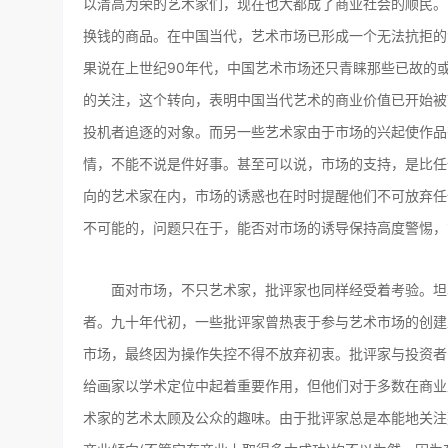
以清高为荣的艺术家们，现在也大都成了商业社会的顺民。
换钱的商品。在中国当代，艺术市场已形成一个无法抗拒的
果说在上世纪90年代，中国艺术市场还只青睐那些已故的
的关注，这个转向，表明中国当代艺术的商业价值已开始被
投机者追逐的对象。而另一些艺术家由于市场的兴起使作品
情，不能不说是件好事。甚至可以说，市场的支持，是比任
向的艺术家在内，市场的诱惑也在时时提醒他们不可放弃任
不可能的，问题只在于，能否对市场的诱导保持高度警惕，
面对市场，不只艺术家，批评家也同样经受着考验。坦率
者。九十年代初，一些批评家曾热衷于参与艺术市场的创建
市场，最终因为操作失控不得不放弃初衷。批评家与投资者
给画家以学术定位中起着重要作用，但他们对于多数在商业
术家的艺术太顾及公众的趣味。由于批评家总是本能地关注