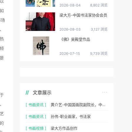
以
2026-08-04
8,802 浏览
如
梁大方-中国书法家协会会员
市场
、
2026-08-03
3,127 浏览
热
《佛》吴殿堂作品
倾
2026-07-15
9,739 浏览
是
文章展示
于
、
[ 书画资讯 ]
黄介艺-中国国画院副院长，中国民间书画家协会副主席
艺
[ 书画资讯 ]
孙伟-职业画家，书法家
的
[ 书画视频 ]
梁大方作品创作