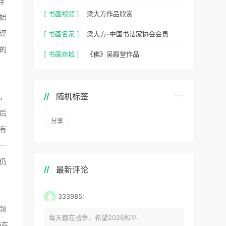
存
[ 书画视频 ]
梁大方作品欣赏
始
评
[ 书画名家 ]
梁大方-中国书法家协会会员
的
[ 书画商城 ]
《佛》吴殿堂作品
随机标签
，
后
分享
有
一
仍
最新评论
333985：
领
每天都在战争，希望2026和平.
经在