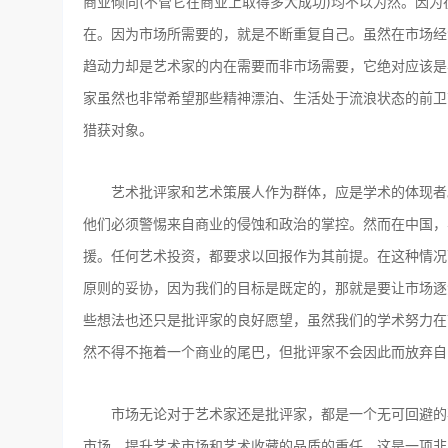
商业倾向(不管它在商业上取得多大成功)均不以为然。因
在。因为市场所需要的，就是不断重复自己。虽然在市场经
趋动力却是艺术家的内在需要而非市场需要，它绝对应该是
家虽然也非常希望那些精神漂泊、生活处于流浪状态的前卫
猎获对象。
艺术批评家和艺术策展人作为群体，应是学术的体现者。
他们必须警惕来自商业的侵蚀和政治的掌控。然而在中国，
援。任何艺术投资，都要求以回报作为其前提。在这种情况
原则的妥协，因为我们的目标是既定的，那就是要让市场逐
些想法也还只是批评家的良好愿望，虽然我们的学术努力在
然不得不拖着一个商业的尾巴，但批评家不会因此而放弃自
市场无论对于艺术家还是批评家，都是一个无可回避的事
市场、提升艺术市场和艺术收藏的品质的重任，这是一项非