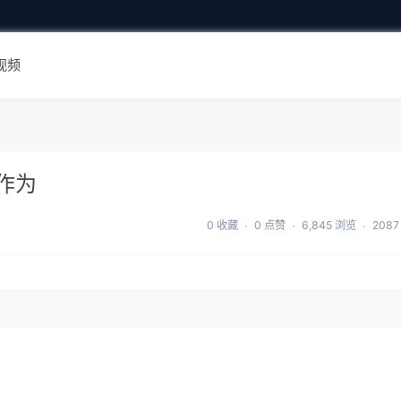
视频
作为
0 收藏
0 点赞
6,845 浏览
208