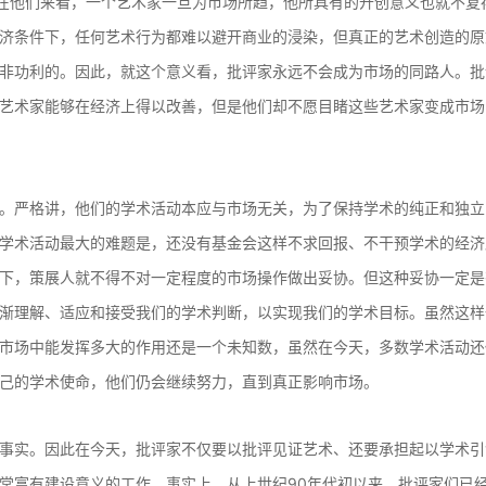
为在他们来看，一个艺术家一旦为市场所趋，他所具有的开创意义也就不复
济条件下，任何艺术行为都难以避开商业的浸染，但真正的艺术创造的原
非功利的。因此，就这个意义看，批评家永远不会成为市场的同路人。批
艺术家能够在经济上得以改善，但是他们却不愿目睹这些艺术家变成市场
严格讲，他们的学术活动本应与市场无关，为了保持学术的纯正和独立
学术活动最大的难题是，还没有基金会这样不求回报、不干预学术的经济
下，策展人就不得不对一定程度的市场操作做出妥协。但这种妥协一定是
渐理解、适应和接受我们的学术判断，以实现我们的学术目标。虽然这样
市场中能发挥多大的作用还是一个未知数，虽然在今天，多数学术活动还
己的学术使命，他们仍会继续努力，直到真正影响市场。
实。因此在今天，批评家不仅要以批评见证艺术、还要承担起以学术引
常富有建设意义的工作。事实上，从上世纪90年代初以来，批评家们已