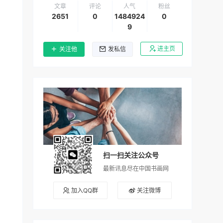
文章
评论
人气
粉丝
2651
0
1484924
0
9
进主页
关注他
发私信
扫一扫关注公众号
最新讯息尽在中国书画网
加入QQ群
关注微博