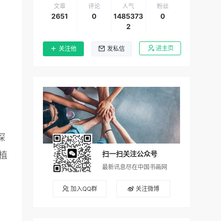
文章
评论
人气
粉丝
2651
0
1485373
0
2
进主页
关注他
发私信
深
扫一扫关注公众号
植
最新讯息尽在中国书画网
加入QQ群
关注微博