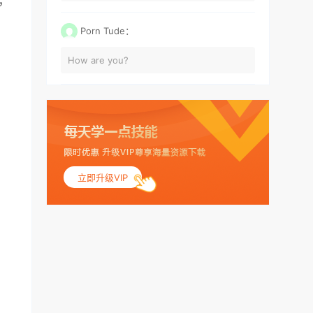
，
Porn Tude：
How are you?
立即升级VIP