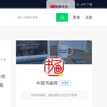
加入VIP
APP下载
简体中文
登录
注册
 个字
余根
中国书画网
管理员
最
中国书画网，最权威的文化艺术官网