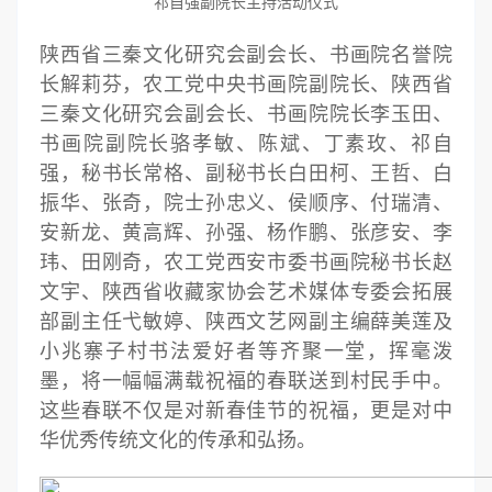
祁自强副院长主持活动仪式
陕西省三秦文化研究会副会长、书画院名誉院
长解莉芬，农工党中央书画院副院长、陕西省
三秦文化研究会副会长、书画院院长李玉田、
书画院副院长骆孝敏、陈斌、丁素玫、祁自
强，秘书长常格、副秘书长白田柯、王哲、白
振华、张奇，院士孙忠义、侯顺序、付瑞清、
安新龙、黄高辉、孙强、杨作鹏、张彦安、李
玮、田刚奇，农工党西安市委书画院秘书长赵
文宇、陕西省收藏家协会艺术媒体专委会拓展
部副主任弋敏婷、陕西文艺网副主编薛美莲及
小兆寨子村书法爱好者等齐聚一堂，挥毫泼
墨，将一幅幅满载祝福的春联送到村民手中。
这些春联不仅是对新春佳节的祝福，更是对中
华优秀传统文化的传承和弘扬。