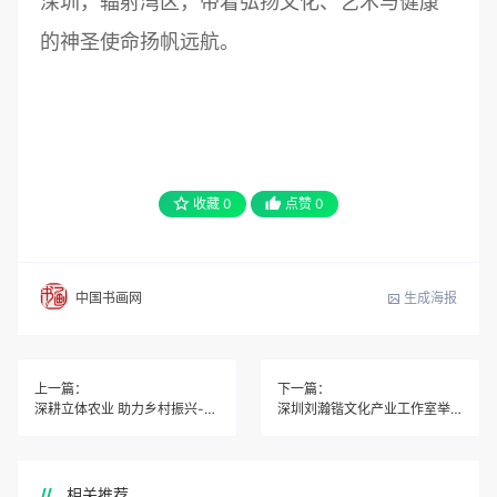
深圳，辐射湾区，带着弘扬文化、艺术与健康
的神圣使命扬帆远航。
收藏
0
点赞
0
生成海报
中国书画网
上一篇：
下一篇：
深耕立体农业 助力乡村振兴------记企业家郑文林
深圳刘瀚锴文化产业工作室举行揭牌仪式
相关推荐