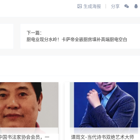
生成海报
分享
下一篇：
厨电业现分水岭！卡萨帝全嵌厨房填补高端厨电空白
中国书法家协会会员，一
谭周文-当代诗书双绝艺术大师