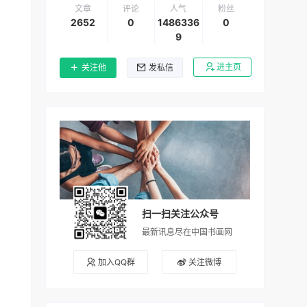
文章
评论
人气
粉丝
2652
0
1486336
0
9
进主页
关注他
发私信
扫一扫关注公众号
最新讯息尽在中国书画网
加入QQ群
关注微博