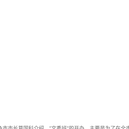
市市长葛国科介绍，“文秀班”的开办，主要是为了在全