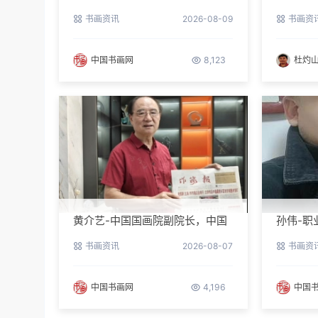
级美术
书画资讯
2026-08-09
书画资
员
中国书画网
8,123
杜灼
黄介艺-中国国画院副院长，中国
孙伟-职
民间书画家协会副主席
书画资讯
2026-08-07
书画资
中国书画网
4,196
中国