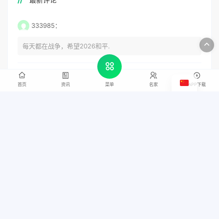
《佛》吴殿堂作品
2026-07-15
9,740 浏览
首页
资讯
名家
APP下载
菜单
文章展示
[ 书画资讯 ]
黄介艺-中国国画院副院长，中国民间书画家协会副主席
[ 书画资讯 ]
孙伟-职业画家，书法家
[ 书画视频 ]
梁大方作品创作
[ 书画视频 ]
梁大方作品欣赏
[ 书画名家 ]
梁大方-中国书法家协会会员