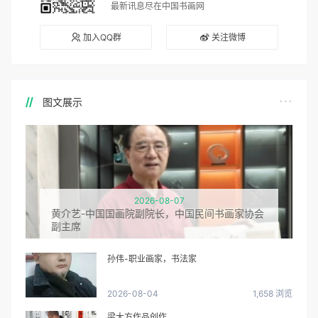
中国书画网
管理员
中国书画网，最权威的文化艺术官网
文章
评论
人气
粉丝
2651
0
14850443
0