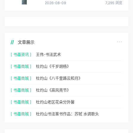
2026-08-09
7,295 浏览
文章展示
[ 书画资讯 ]
王伟-书法武术
[ 书画商城 ]
杜灼山《千岁胡杨》
[ 书画商城 ]
杜灼山《八千里路云和月》
[ 书画商城 ]
杜灼山《高风亮节》
[ 书画商城 ]
杜灼山老区花朵分外馨
[ 书画商城 ]
杜灼山书法篆书作品：苏轼 水调歌头