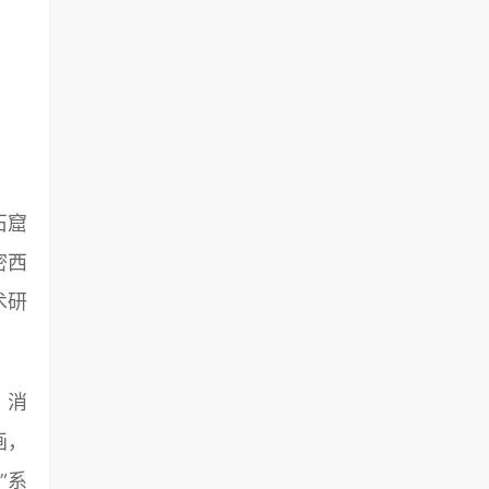
石窟
密西
术研
、消
画，
”系