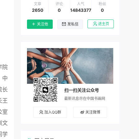
文章
评论
人气
粉丝
2650
0
14843377
0
进主页
关注他
发私信
学院
，中
院长
扫一扫关注公众号
最新讯息尽在中国书画网
长王
公室
加入QQ群
关注微博
圳文
同学