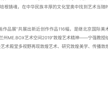
培根铸魂，在中华民族丰厚的文化堂奥中找到艺术当随
画作品展”共展出新近创作作品116幅，是继北京国际美
兰州ME.BOX艺术空间2019“敦煌艺术精神——宁强教授
级艺术殿堂多视野再现敦煌艺术、研究敦煌美学、传播敦