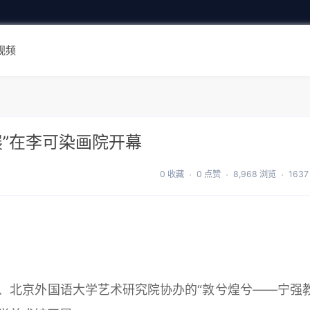
视频
”在李可染画院开幕
0 收藏
0 点赞
8,968 浏览
163
、北京外国语大学艺术研究院协办的“敦兮煌兮——宁强