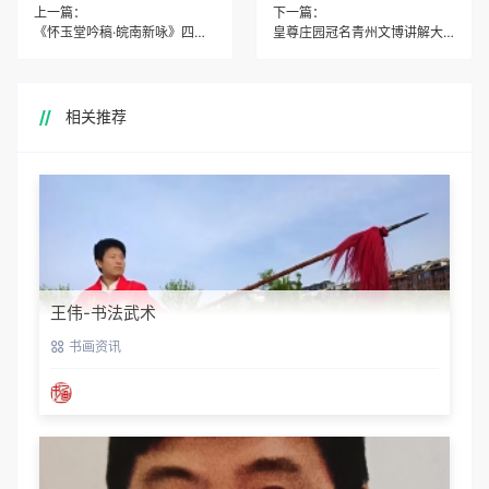
上一篇：
下一篇：
《怀玉堂吟稿·皖南新咏》四十八首并序
皇尊庄园冠名青州文博讲解大赛
相关推荐
王伟-书法武术
书画资讯