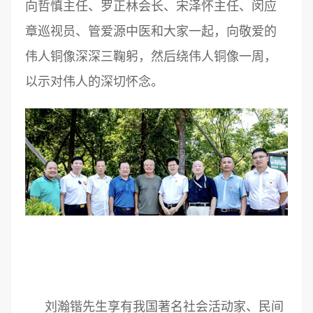
向哲慎主任、罗正林会长、宋泽怀主任、闵应
章巡视员、管爱源中医和大家一起，向敬爱的
伟人铜像深深三鞠躬，然后绕伟人铜像一周，
以示对伟人的深切怀念。
刘瀚锴先生享有我国著名社会活动家、民间