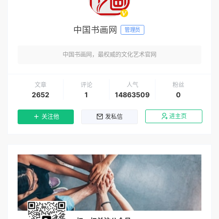
中国书画网
管理员
中国书画网，最权威的文化艺术官网
文章
评论
人气
粉丝
2652
1
14863509
0
进主页
关注他
发私信