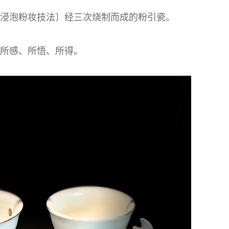
烧浸泡粉妆技法〕经三次烧制而成的粉引瓷。
的所感、所悟、所得。