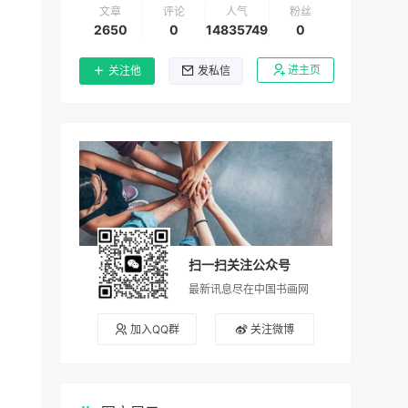
文章
评论
人气
粉丝
2650
0
14835749
0
进主页
关注他
发私信
扫一扫关注公众号
最新讯息尽在中国书画网
加入QQ群
关注微博