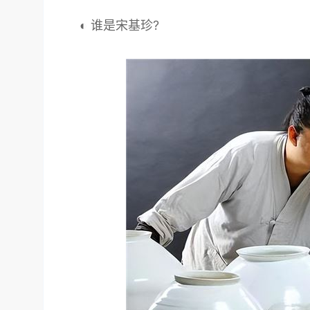
◐ 谁是宋基珍?