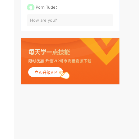
Porn Tude：
How are you?
立即升级VIP