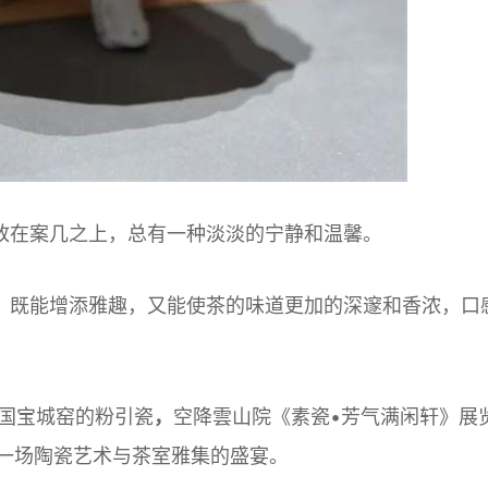
放在案几之上，总有一种淡淡的宁静和温馨。
，既能增添雅趣，又能使茶的味道更加的深邃和香浓，口
韩国宝城窑的粉引瓷
，
空降雲山院《素瓷•芳气满闲轩》展
一场陶瓷艺术与茶室雅集的盛宴。