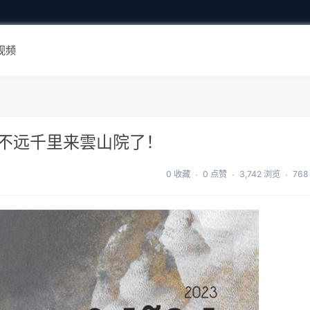
视频
不远千里来雲山院了！
0 收藏
0 点赞
3,742 浏览
768