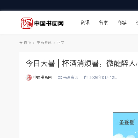
资讯
名家
商城
首页
书画资讯
正文
今日大暑 | 杯酒消烦暑，微醺醉人
中国书画网
书画资讯
2026年01月12日