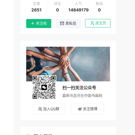
文章
评论
人气
粉丝
2651
0
14849179
0
进主页
关注他
发私信
扫一扫关注公众号
最新讯息尽在中国书画网
加入QQ群
关注微博