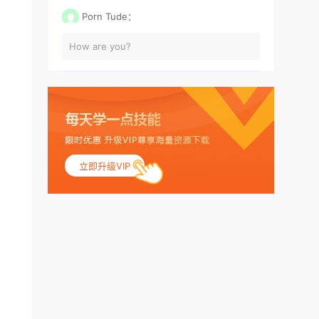
Porn Tude：
How are you?
立即升级VIP