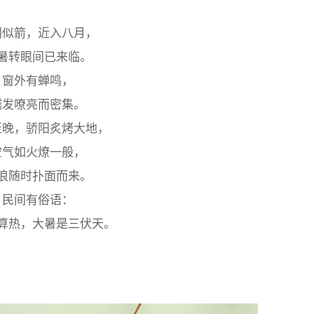
阴似箭，近入八月，
暑转眼间已来临。
窗外有蝉鸣，
越发嘹亮而密集。
至晚，骄阳炙烤大地，
空气如火燎一般，
浪随时扑面而来。
民间有俗语：
算热，大暑是三伏天。