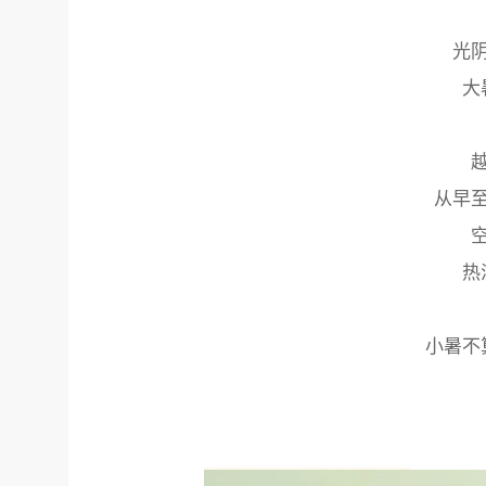
光
大
从早
热
小暑不