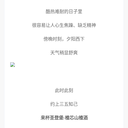
酷热难耐的日子里
很容易让人心生焦躁、缺乏精神
傍晚时刻，夕阳西下
天气稍显舒爽
此时此刻
约上三五知己
来杯圣登堡·楂芯山楂酒