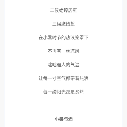
二候蟋蟀居壁
三候鹰始鸷
在小暑时节的热浪笼罩下
不再有一丝凉风
咄咄逼人的气温
让每一寸空气都带着热浪
每一缕阳光都是炙烤
小暑与酒