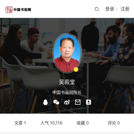
登录
注册
吴殿堂
中国书画网院长
文章 1
人气 10,116
收藏 0
评论 0