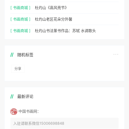
[ 书画商城 ]
杜灼山《高风亮节》
[ 书画商城 ]
杜灼山老区花朵分外馨
[ 书画商城 ]
杜灼山书法篆书作品：苏轼 水调歌头
随机标签
分享
最新评论
中国书画网：
入驻请联系微信15006698848